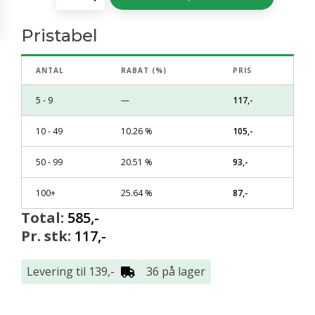
-
Smaragd
Pristabel
80-
100cm
antal
ANTAL
RABAT (%)
PRIS
5 - 9
—
117
,-
10 - 49
10.26 %
105
,-
50 - 99
20.51 %
93
,-
100+
25.64 %
87
,-
Total:
585
,-
Pr. stk:
117
,-
Levering til 139,-
36 på lager