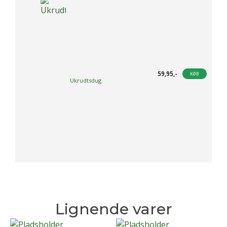
vælges
på
varesiden
59,95
,-
KØB
Ukrudtsdug
Lignende varer