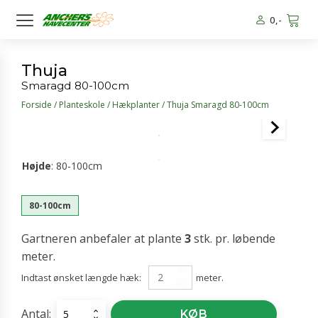
0
,-
Thuja
Smaragd 80-100cm
Forside
/
Planteskole
/
Hækplanter
/ Thuja Smaragd 80-100cm
Højde
:
80-100cm
80-100cm
Gartneren anbefaler at plante
3
stk. pr. løbende
meter.
Indtast ønsket længde hæk:
meter.
Antal:
Thuja
KØB