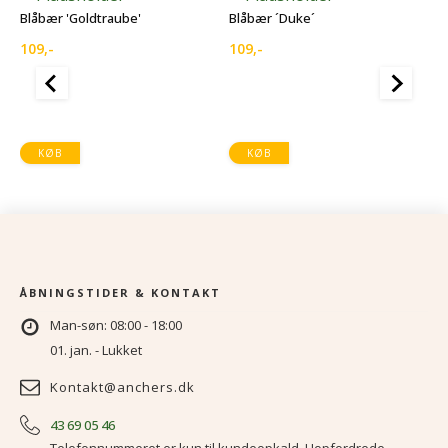
Blåbær 'Goldtraube'
Blåbær ´Duke´
109
,-
109
,-
B
KØB
KØB
2
ÅBNINGSTIDER & KONTAKT
Man-søn: 08:00 - 18:00
01. jan. - Lukket
Kontakt@anchers.dk
43 69 05 46
Telefonnummeret er kun til kundeopkald. Uopfordrede