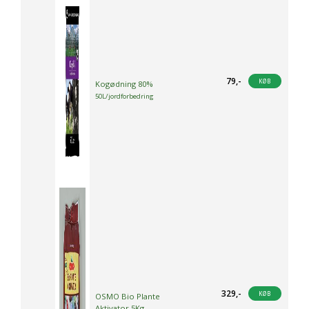
79
,-
KØB
Kogødning 80%
50L/jordforbedring
329
,-
KØB
OSMO Bio Plante
Aktivator 5Kg