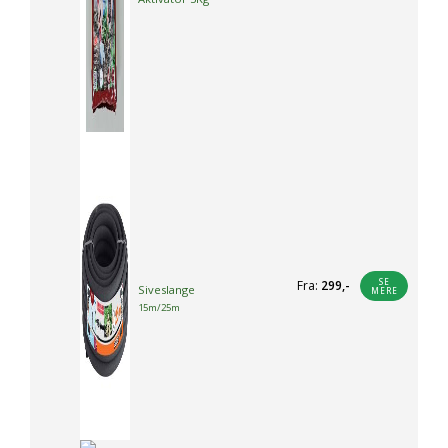
SE
Fra:
299
,-
Siveslange
MERE
Dette
15m/25m
vare
har
flere
varianter.
Mulighederne
kan