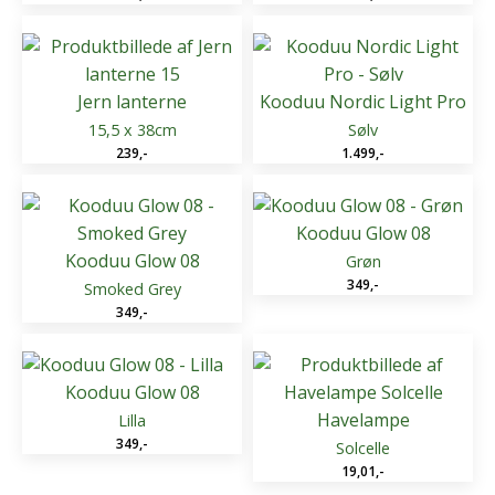
Jern lanterne
Kooduu Nordic Light Pro
15,5 x 38cm
Sølv
239
,-
1.499
,-
Kooduu Glow 08
Kooduu Glow 08
Grøn
349
,-
Smoked Grey
349
,-
Kooduu Glow 08
Havelampe
Lilla
349
,-
Solcelle
19,01
,-