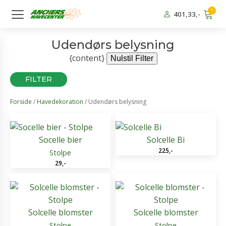
1
401,33
,-
Udendørs belysning
{content}
Nulstil Filter
FILTER
Forside
/
Havedekoration
/ Udendørs belysning
Socelle bier
Solcelle Bi
225
,-
Stolpe
29
,-
Solcelle blomster
Solcelle blomster
Stolpe
Stolpe