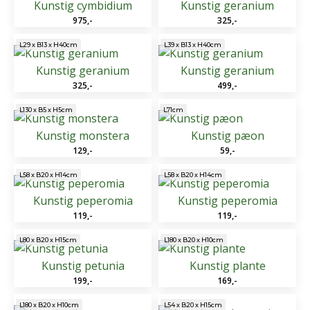
Kunstig cymbidium
Kunstig geranium
975
,-
325
,-
L29 x B13 x H40cm
L39 x B13 x H40cm
Kunstig geranium
Kunstig geranium
325
,-
499
,-
L130 x B5 x H5cm
L71cm
Kunstig monstera
Kunstig pæon
129
,-
59
,-
L58 x B20 x H14cm
L58 x B20 x H14cm
Kunstig peperomia
Kunstig peperomia
119
,-
119
,-
L80 x B20 x H15cm
L180 x B20 x H10cm
Kunstig petunia
Kunstig plante
199
,-
169
,-
L180 x B20 x H10cm
L54 x B20 x H15cm