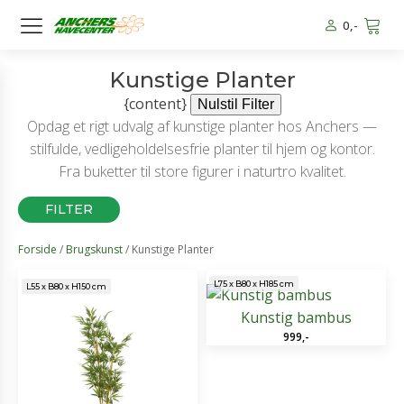
0
,-
Kunstige Planter
{content}
Nulstil Filter
Opdag et rigt udvalg af kunstige planter hos Anchers —
stilfulde, vedligeholdelsesfrie planter til hjem og kontor.
Fra buketter til store figurer i naturtro kvalitet.
FILTER
Forside
/
Brugskunst
/ Kunstige Planter
L75 x B80 x H185 cm
L55 x B80 x H150 cm
Kunstig bambus
999
,-