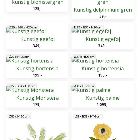
Kunstig blomstergren
125
,-
Kunstig delphinium gren
59
,-
L129 x B30 x H20 cm
L129 x B30 x H20 cm
Kunstig egeføj
Kunstig egeføj
349
,-
349
,-
Ø27 x H106 cm
Ø27 x H106 cm
Kunstig hortensia
Kunstig hortensia
199
,-
199
,-
L115 x B34 x H10 cm
Ø90 x H150 cm
Kunstig Monstera
Kunstig palme
179
,-
1.099
,-
Ø80 x H120 cm
L35 x B35 x H116 cm