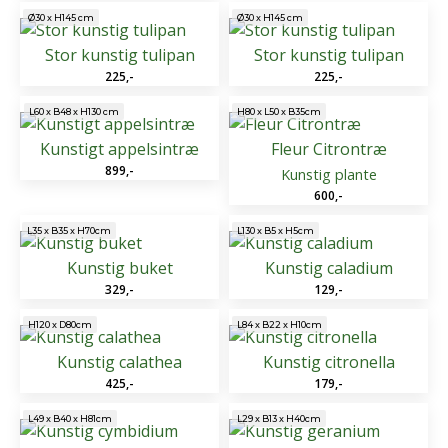
Ø30 x H145 cm
Ø30 x H145 cm
Stor kunstig tulipan
Stor kunstig tulipan
225
,-
225
,-
L60 x B48 x H130 cm
H80 x L50 x B35cm
Kunstigt appelsintræ
Fleur Citrontræ
899
,-
Kunstig plante
600
,-
L35 x B35 x H70cm
L130 x B5 x H5cm
Kunstig buket
Kunstig caladium
329
,-
129
,-
H120 x D80cm
L84 x B22 x H10cm
Kunstig calathea
Kunstig citronella
425
,-
179
,-
L49 x B40 x H81cm
L29 x B13 x H40cm