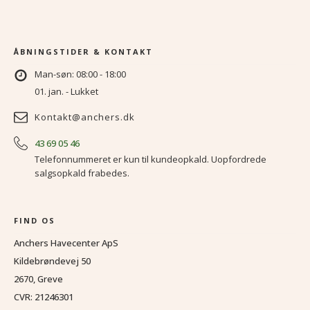
ÅBNINGSTIDER & KONTAKT
Man-søn: 08:00 - 18:00
01. jan. - Lukket
Kontakt@anchers.dk
43 69 05 46
Telefonnummeret er kun til kundeopkald. Uopfordrede
salgsopkald frabedes.
FIND OS
Anchers Havecenter ApS
Kildebrøndevej 50
2670, Greve
CVR: 21246301