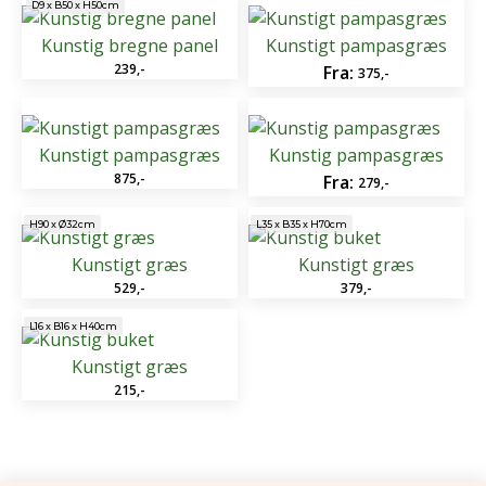
D9 x B50 x H50cm
Dette
vare
Kunstig bregne panel
Kunstigt pampasgræs
239
,-
har
Fra:
375
,-
flere
varianter.
Dette
Dette
Mulighederne
vare
vare
Kunstigt pampasgræs
Kunstig pampasgræs
kan
har
875
,-
har
Fra:
279
,-
vælges
flere
flere
H90 x Ø32cm
L35 x B35 x H70cm
på
varianter.
varianter.
varesiden
Mulighederne
Mulighederne
Kunstigt græs
Kunstigt græs
kan
kan
529
,-
379
,-
vælges
vælges
L16 x B16 x H40cm
på
på
Kunstigt græs
varesiden
varesiden
215
,-