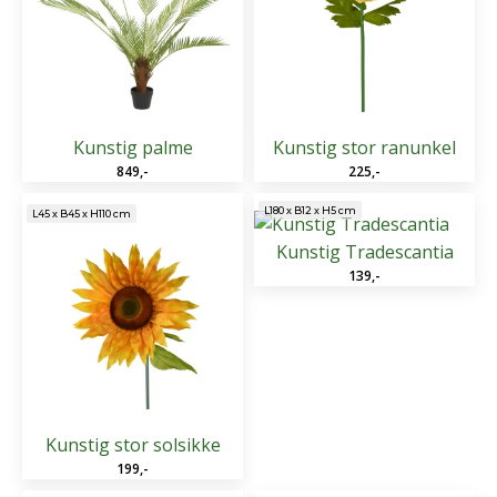
Kunstig palme
Kunstig stor ranunkel
849
,-
225
,-
L180 x B12 x H5 cm
L45 x B45 x H110 cm
Kunstig Tradescantia
139
,-
Kunstig stor solsikke
199
,-