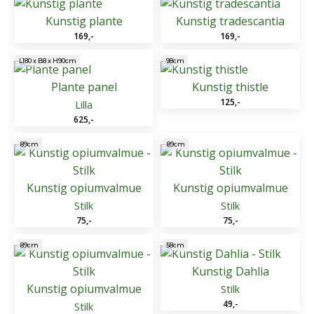
Kunstig plante
Kunstig tradescantia
169
,-
169
,-
L180 x B8 x H90cm
98cm
Plante panel
Kunstig thistle
125
,-
Lilla
625
,-
89cm
89cm
Kunstig opiumvalmue
Kunstig opiumvalmue
Stilk
Stilk
75
,-
75
,-
58cm
89cm
Kunstig Dahlia
Kunstig opiumvalmue
Stilk
49
,-
Stilk