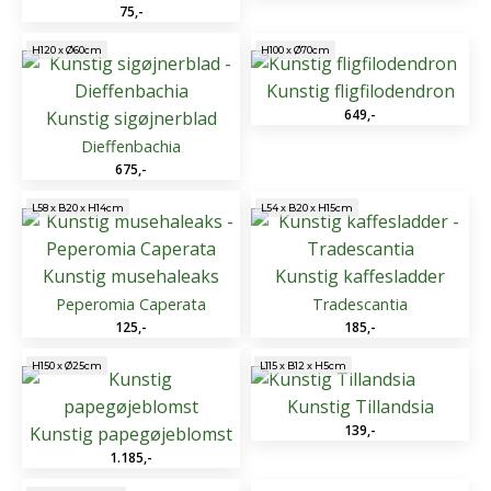
75
,-
H100 x Ø70cm
H120 x Ø60cm
Kunstig fligfilodendron
649
,-
Kunstig sigøjnerblad
Dieffenbachia
675
,-
L58 x B20 x H14cm
L54 x B20 x H15cm
Kunstig musehaleaks
Kunstig kaffesladder
Peperomia Caperata
Tradescantia
125
,-
185
,-
L115 x B12 x H5cm
H150 x Ø25cm
Kunstig Tillandsia
139
,-
Kunstig papegøjeblomst
1.185
,-