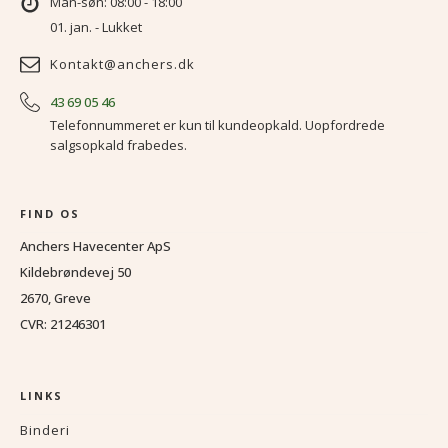
Man-søn: 08:00 - 18:00
01. jan. - Lukket
Kontakt@anchers.dk
43 69 05 46
Telefonnummeret er kun til kundeopkald. Uopfordrede
salgsopkald frabedes.
FIND OS
Anchers Havecenter ApS
Kildebrøndevej 50
2670, Greve
CVR: 21246301
LINKS
Binderi