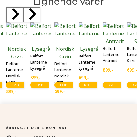
Lignende varer
Belfort
Belfo
Lanterne
Lant
Belfort
Belfort
Antracit
Sort
Lanterne
Lanterne
Belfort
Belfort
Lysegrå
Lysegrå
Lanterne
Lanterne
899
,-
699
,
Nordisk
Nordisk
899
,-
699
,-
Grøn
Grøn
KØB
KØB
KØB
KØB
KØB
K
899
,-
699
,-
ÅBNINGSTIDER & KONTAKT