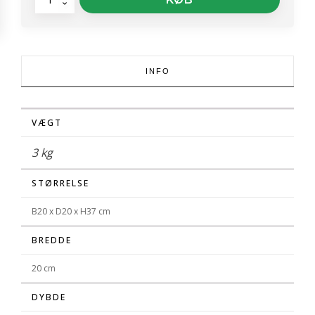
Lanterne
-
Antracit
antal
INFO
VÆGT
3 kg
STØRRELSE
B20 x D20 x H37 cm
BREDDE
20 cm
DYBDE