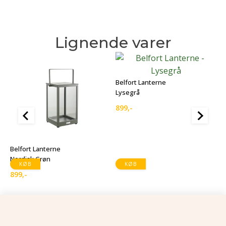
Lignende varer
Belfort Lanterne
Lysegrå
899
,-
B
N
Belfort Lanterne
6
Nordisk Grøn
KØB
KØB
899
,-