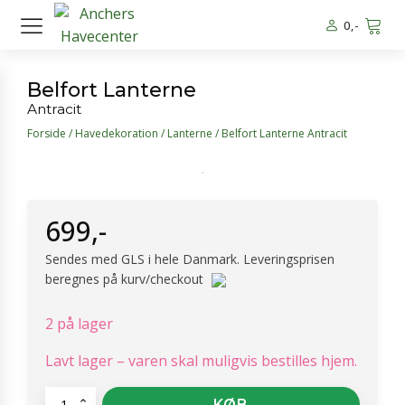
0
,-
Belfort Lanterne
Antracit
Forside
/
Havedekoration
/
Lanterne
/ Belfort Lanterne Antracit
699
,-
Sendes med GLS i hele Danmark. Leveringsprisen
beregnes på kurv/checkout
2 på lager
Lavt lager – varen skal muligvis bestilles hjem.
Belfort
KØB