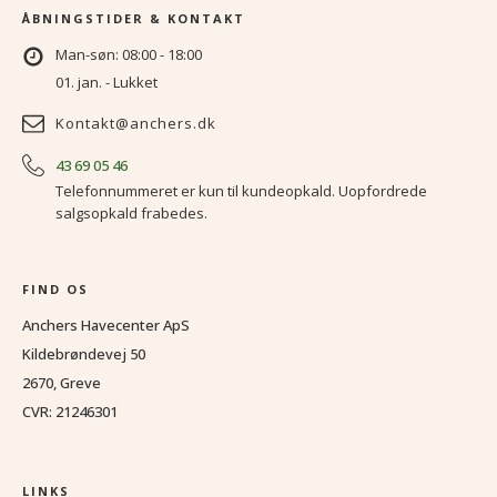
ÅBNINGSTIDER & KONTAKT
Man-søn: 08:00 - 18:00
01. jan. - Lukket
Kontakt@anchers.dk
43 69 05 46
Telefonnummeret er kun til kundeopkald. Uopfordrede
salgsopkald frabedes.
FIND OS
Anchers Havecenter ApS
Kildebrøndevej 50
2670, Greve
CVR: 21246301
LINKS