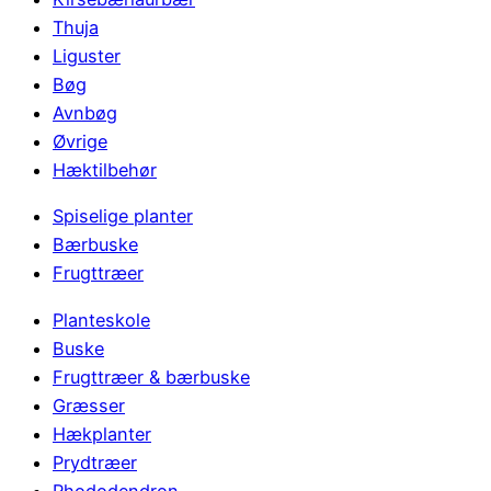
Thuja
Liguster
Bøg
Avnbøg
Øvrige
Hæktilbehør
Spiselige planter
Bærbuske
Frugttræer
Planteskole
Buske
Frugttræer & bærbuske
Græsser
Hækplanter
Prydtræer
Rhododendron