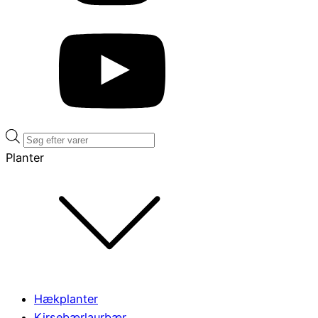
Products
search
Planter
Hækplanter
Kirsebærlaurbær