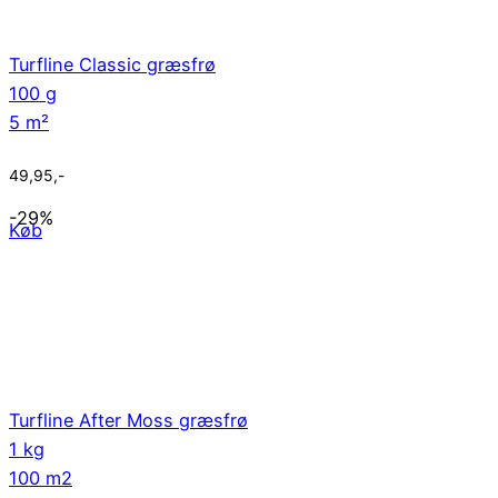
Turfline Classic græsfrø
100 g
5 m²
49,95
,-
-29%
Køb
Turfline After Moss græsfrø
1 kg
100 m2