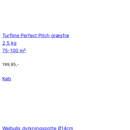
Turfline Perfect Pitch græsfrø
2,5 kg
75-100 m²
199,95
,-
Køb
Weibulls dyrkningspotte Ø14cm