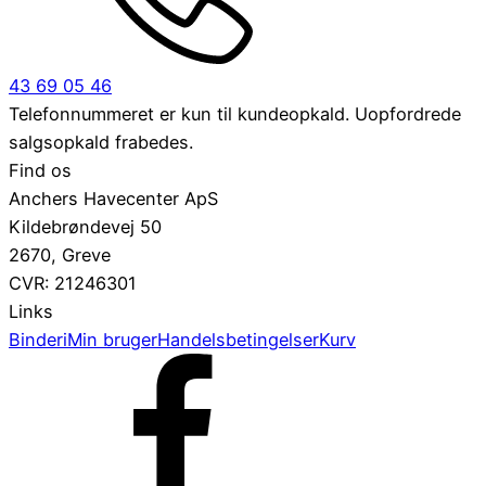
43 69 05 46
Telefonnummeret er kun til kundeopkald. Uopfordrede
salgsopkald frabedes.
Find os
Anchers Havecenter ApS
Kildebrøndevej 50
2670, Greve
CVR: 21246301
Links
Binderi
Min bruger
Handelsbetingelser
Kurv