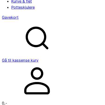
Kurve & flet
Potteskjulere
Gavekort
Gå til kassen
se kurv
0
,-