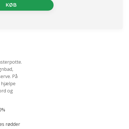
KØB
msterpotte.
egnbad,
serve. På
 hjælpe
ord og
00%
nes rødder