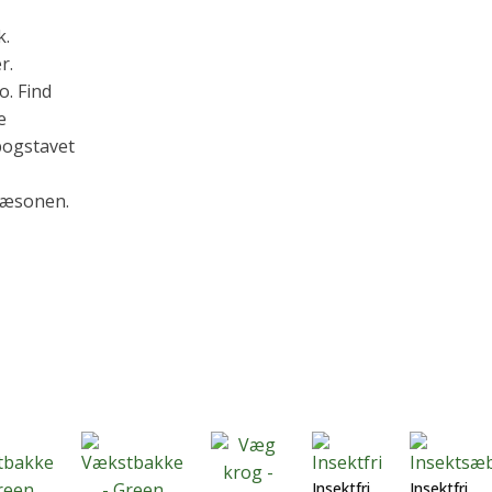
k.
r.
o. Find
e
bogstavet
rsæsonen.
Insektfri
Insektfri