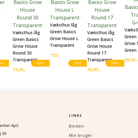
r
Væksthus låg
Vækst
Green Basics
Væksthus låg
Væksthus låg
Green 
Grow House L
Green Basics
Green Basics
Grow 
Transparent
Grow House
Grow House
Green
Round 30
Round 17
135
,-
Transparent
Transparent
59,95
,
ØB
KØB
KØB
KØB
79,95
,-
49,95
,-
LINKS
enter ApS
Binderi
j 50
Min bruger