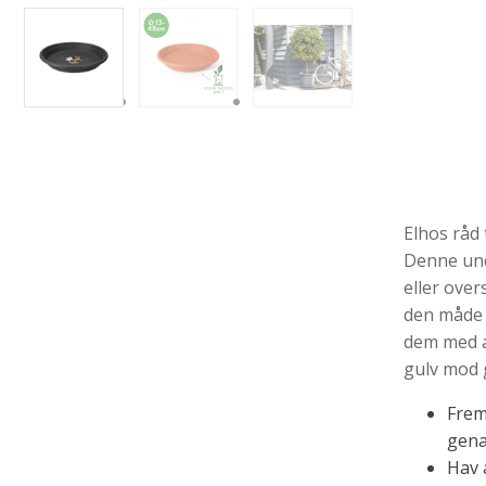
Elhos råd 
Denne unde
eller over
den måde 
dem med a
gulv mod 
Frem
gena
Hav 