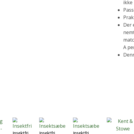
ikke
Passe
Prakt
Der 
nemt
matc
A pe
Denn
Insektfri
Insektfri
Insektfri