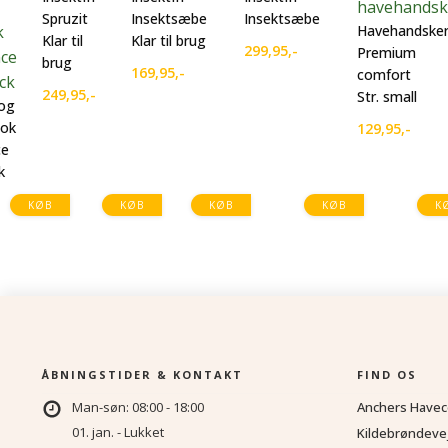
Spruzit
Insektsæbe
Insektsæbe
Havehandske
Klar til
Klar til brug
299,95
,-
Premium
brug
169,95
,-
comfort
249,95
,-
Str. small
og
ook
129,95
,-
ce
k
KØB
KØB
KØB
KØB
K
ÅBNINGSTIDER & KONTAKT
FIND OS
Man-søn: 08:00 - 18:00
Anchers Havec
01. jan. - Lukket
Kildebrøndeve