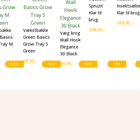
Spruzit
Insektsæb
Klar til
Klar til brug
brug
169,95
,-
249,95
,-
bakke
Vækstbakke
Væg krog
Basics
Green Basics
Wall Hook
Tray M
Grow Tray S
Elegance
Green
30 Black
-
39,95
,-
69,95
,-
KØB
KØB
KØB
KØB