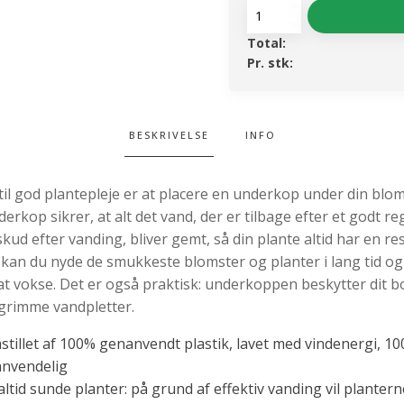
Underfad
-
Total:
Universal
Pr. stk:
Saucer
Round
15
Black
antal
BESKRIVELSE
INFO
til god plantepleje er at placere en underkop under din blo
rkop sikrer, at alt det vand, der er tilbage efter et godt r
skud efter vanding, bliver gemt, så din plante altid har en re
kan du nyde de smukkeste blomster og planter i lang tid og
t vokse. Det er også praktisk: underkoppen beskytter dit b
grimme vandpletter.
stillet af 100% genanvendt plastik, lavet med vindenergi, 1
nvendelig
altid sunde planter: på grund af effektiv vanding vil planter