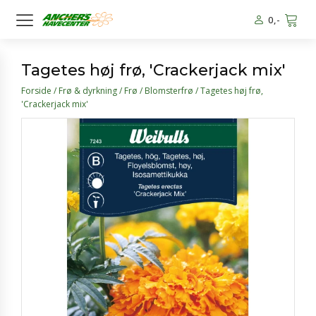
0
,-
Tagetes høj frø, 'Crackerjack mix'
Forside
/
Frø & dyrkning
/
Frø
/
Blomsterfrø
/ Tagetes høj frø,
'Crackerjack mix'