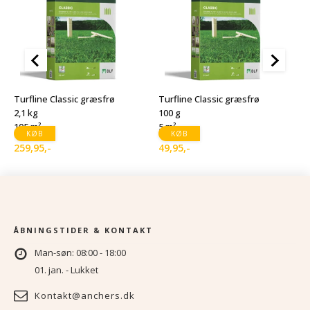
T
1
Turfline Classic græsfrø
Turfline Classic græsfrø
1
2,1 kg
100 g
105 m²
5 m²
1
D
D
KØB
KØB
259,95
,-
49,95
,-
o
a
p
p
v
er
1
9
ÅBNINGSTIDER & KONTAKT
Man-søn: 08:00 - 18:00
01. jan. - Lukket
Kontakt@anchers.dk