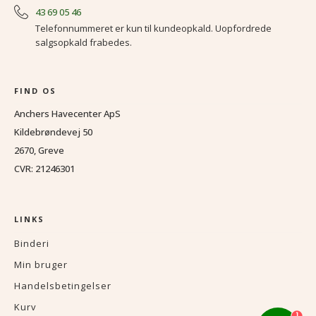
43 69 05 46
Telefonnummeret er kun til kundeopkald. Uopfordrede
salgsopkald frabedes.
FIND OS
Anchers Havecenter ApS
Kildebrøndevej 50
2670, Greve
CVR: 21246301
LINKS
Binderi
Min bruger
Handelsbetingelser
Kurv
1