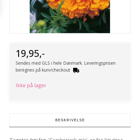
19,95
,-
Sendes med GLS i hele Danmark. Leveringsprisen
beregnes på kurv/checkout
Ikke på lager
BESKRIVELSE
Tagetes høj frø, 'Crackerjack mix' er fra ligulosa