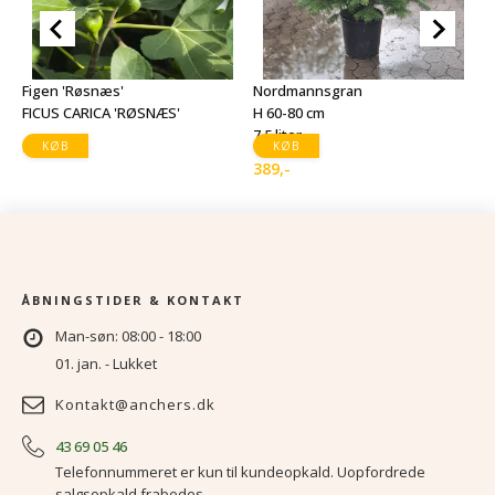
N
H
Figen 'Røsnæs'
Nordmannsgran
7,
FICUS CARICA 'RØSNÆS'
H 60-80 cm
4
7,5 liter
279
,-
KØB
KØB
389
,-
ÅBNINGSTIDER & KONTAKT
Man-søn: 08:00 - 18:00
01. jan. - Lukket
Kontakt@anchers.dk
43 69 05 46
Telefonnummeret er kun til kundeopkald. Uopfordrede
salgsopkald frabedes.