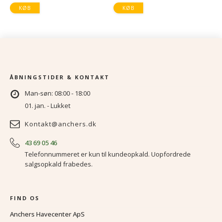
4
KØB
KØB
ÅBNINGSTIDER & KONTAKT
Man-søn: 08:00 - 18:00
01. jan. - Lukket
Kontakt@anchers.dk
43 69 05 46
Telefonnummeret er kun til kundeopkald. Uopfordrede
salgsopkald frabedes.
FIND OS
Anchers Havecenter ApS