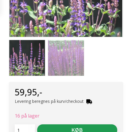
59,95
,-
Levering beregnes på kurv/checkout
16 på lager
Staudesalvie
KØB