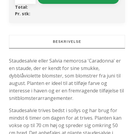
'Caradonna'
Total:
-
Pr. stk:
Salvia
nemorosa
'Caradonna'
antal
BESKRIVELSE
Staudesalvie eller Salvia nemorosa 'Caradonna' er
en staude, der er kendt for sine smukke,
dybblåviolette blomster, som blomstrer fra juni til
august. Planten er ideel til at tilføje farve og
interesse i haven og er en fremragende tilføjelse til
snitblomsterarrangementer.
Staudesalvie trives bedst i sollys og har brug for
mindst 6 timer om dagen for at trives. Planten kan
vokse op til 70 cm høj og spreder sig omkring 50
cm bred. Det anbefales at plante staudesalvie i