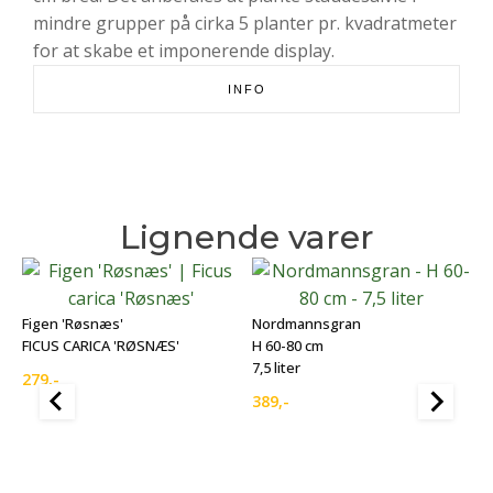
mindre grupper på cirka 5 planter pr. kvadratmeter
for at skabe et imponerende display.
INFO
Lignende varer
Figen 'Røsnæs'
Nordmannsgran
FICUS CARICA 'RØSNÆS'
H 60-80 cm
7,5 liter
279
,-
389
,-
N
H
7,