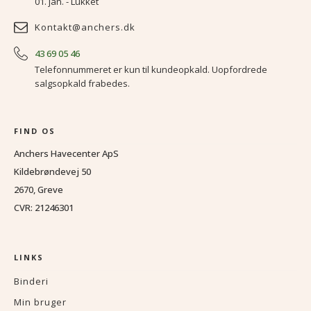
01. jan. - Lukket
Kontakt@anchers.dk
43 69 05 46
Telefonnummeret er kun til kundeopkald. Uopfordrede
salgsopkald frabedes.
FIND OS
Anchers Havecenter ApS
Kildebrøndevej 50
2670, Greve
CVR: 21246301
LINKS
Binderi
Min bruger