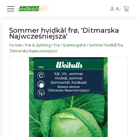
0
,-
Sommer hvidkål frø, 'Ditmarska
Najwcześniejsza'
Forside
/
Frø & dyrkning
/
Frø
/
Grøntsagsfrø
/ Sommer hvidkål frø,
'Ditmarska Najwcześniejsza'