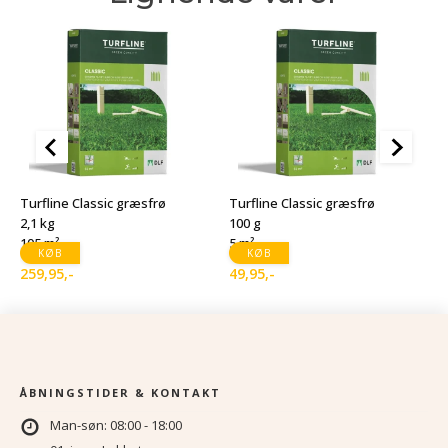
T
1
Turfline Classic græsfrø
Turfline Classic græsfrø
1
2,1 kg
100 g
105 m²
5 m²
1
D
D
KØB
KØB
259,95
,-
49,95
,-
o
a
p
p
v
er
1
9
ÅBNINGSTIDER & KONTAKT
Man-søn: 08:00 - 18:00