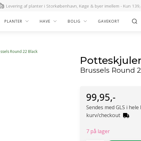
Levering af planter i Storkøbenhavn, Køge & byer imellem - Kun 139,
PLANTER
HAVE
BOLIG
GAVEKORT
ussels Round 22 Black
Potteskjule
Brussels Round 2
99,95
,-
Sendes med GLS i hele
kurv/checkout
7 på lager