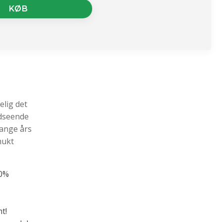
KØB
elig det
udseende
mange års
mukt
00%
t!