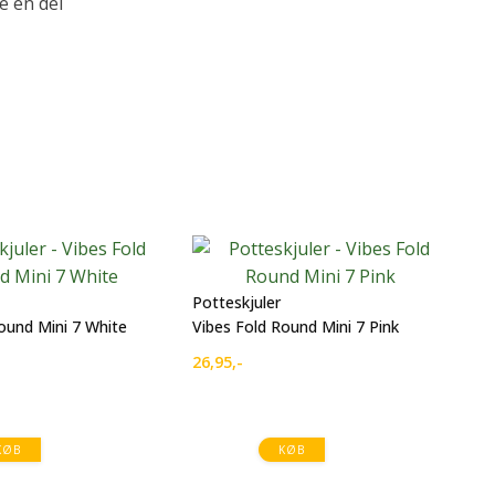
le en del
Potteskjuler
ound Mini 7 White
Vibes Fold Round Mini 7 Pink
26,95
,-
Po
Vi
KØB
KØB
29