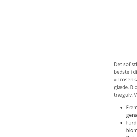
Det sofis
bedste i d
vil rosenk
glæde. Bl
trægulv. V
Frem
gena
Ford
blom