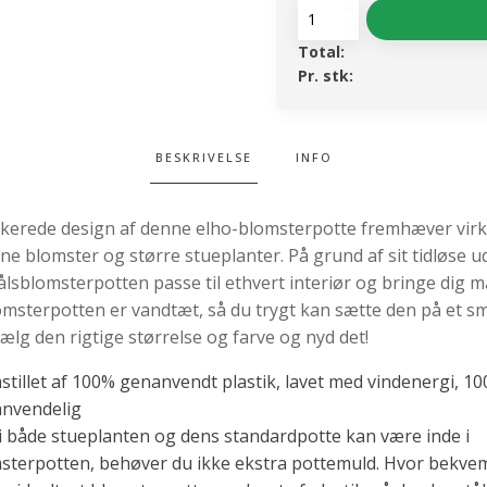
Potteskjuler
-
Total:
Brussels
Pr. stk:
Round
22
Black
antal
BESKRIVELSE
INFO
tikerede design af denne elho-blomsterpotte fremhæver virk
ine blomster og større stueplanter. På grund af sit tidløse 
ålsblomsterpotten passe til ethvert interiør og bringe dig 
omsterpotten er vandtæt, så du trygt kan sætte den på et s
ælg den rigtige størrelse og farve og nyd det!
stillet af 100% genanvendt plastik, lavet med vindenergi, 1
nvendelig
i både stueplanten og dens standardpotte kan være inde i
sterpotten, behøver du ikke ekstra pottemuld. Hvor bekvem