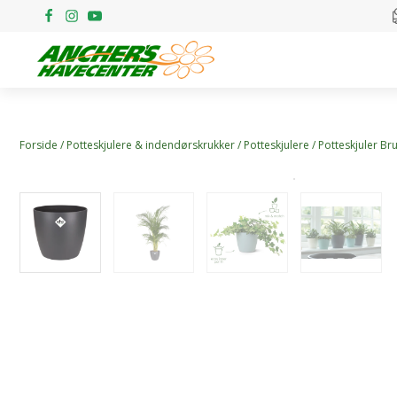
Forside
/
Potteskjulere & indendørskrukker
/
Potteskjulere
/ Potteskjuler Br