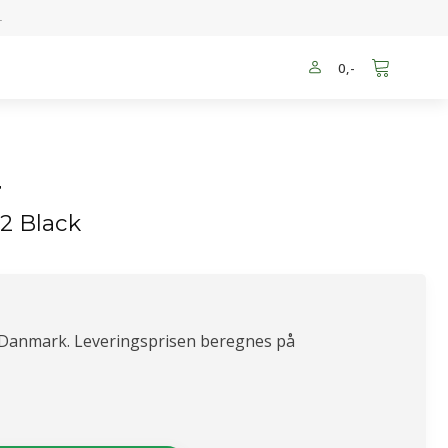
-
0
,-
r
2 Black
 Danmark. Leveringsprisen beregnes på