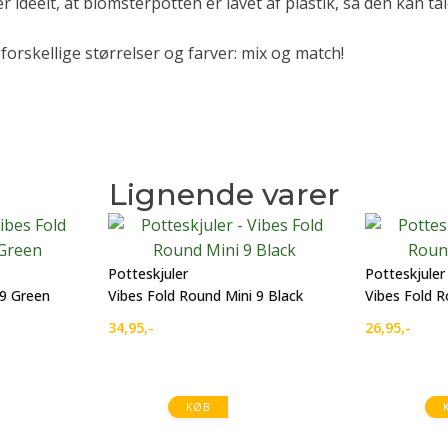
r ideelt, at blomsterpotten er lavet af plastik, så den kan tå
 forskellige størrelser og farver: mix og match!
Lignende varer
Potteskjuler
Potteskjuler
 9 Green
Vibes Fold Round Mini 9 Black
Vibes Fold R
34,95
,-
26,95
,-
KØB