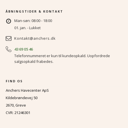
ÅBNINGSTIDER & KONTAKT
Man-søn: 08:00 - 18:00
01. jan. - Lukket
Kontakt@anchers.dk
43 69 05 46
Telefonnummeret er kun til kundeopkald. Uopfordrede
salgsopkald frabedes.
FIND OS
Anchers Havecenter ApS
Kildebrøndevej 50
2670, Greve
CVR: 21246301