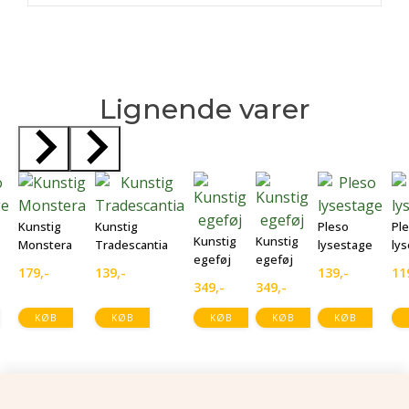
Lignende varer
Kunstig
Kunstig
Pleso
Pl
Kunstig
Kunstig
Monstera
Tradescantia
lysestage
ly
egeføj
egeføj
179
,-
139
,-
139
,-
11
349
,-
349
,-
KØB
KØB
KØB
KØB
KØB