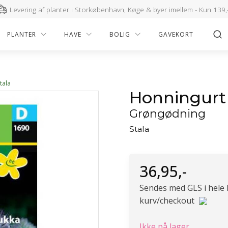
Levering af planter i Storkøbenhavn, Køge & byer imellem - Kun 139,
PLANTER
HAVE
BOLIG
GAVEKORT
tala
Honningurt 
Grøngødning
Stala
36,95
,-
Sendes med GLS i hele
kurv/checkout
Ikke på lager