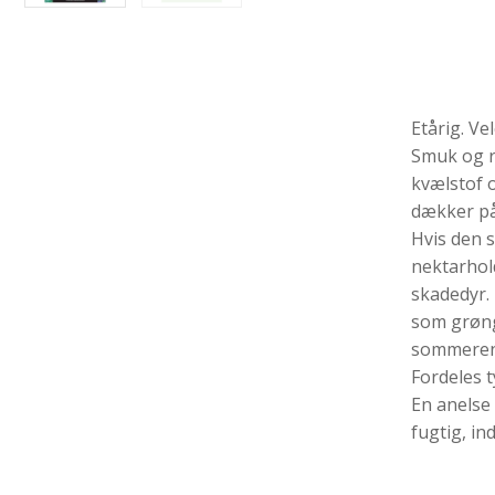
Etårig. V
Smuk og r
kvælstof o
dækker på 
Hvis den 
nektarhold
skadedyr.
som grøng
sommeren t
Fordeles t
En anelse 
fugtig, in