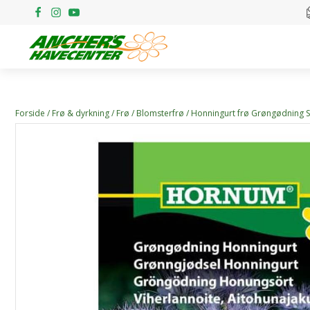
Forside
/
Frø & dyrkning
/
Frø
/
Blomsterfrø
/ Honningurt frø Grøngødning S