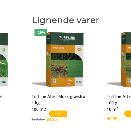
Lignende varer
-29%
ø
Turfline After Moss græsfrø
Turfline Aft
1 kg
100 g
100 m2
10 m²
KØB
49,95
,-
99,95
,-
139,95
,-
Den
Den
oprindelige
aktuelle