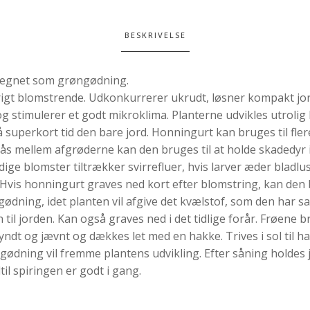
BESKRIVELSE
elegnet som grøngødning.
igt blomstrende. Udkonkurrerer ukrudt, løsner kompakt jor
g stimulerer et godt mikroklima. Planterne udvikles utrolig
superkort tid den bare jord. Honningurt kan bruges til fler
sås mellem afgrøderne kan den bruges til at holde skadedyr 
ige blomster tiltrækker svirrefluer, hvis larver æder bladlu
 Hvis honningurt graves ned kort efter blomstring, kan den
ødning, idet planten vil afgive det kvælstof, som den har s
il jorden. Kan også graves ned i det tidlige forår. Frøene b
yndt og jævnt og dækkes let med en hakke. Trives i sol til h
gødning vil fremme plantens udvikling. Efter såning holdes
dtil spiringen er godt i gang.