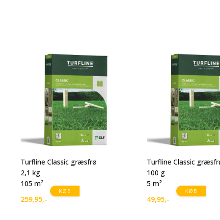
Turfline Classic græsfrø
Turfline Classic græsfr
2,1 kg
100 g
105 m²
5 m²
KØB
KØB
259,95
,-
49,95
,-