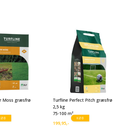
We
8 
64
er Moss græsfrø
Turfline Perfect Pitch græsfrø
2,5 kg
75-100 m²
KØB
KØB
199,95
,-