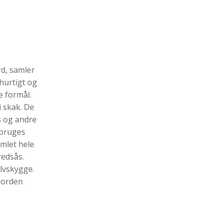
d, samler
 hurtigt og
e formål.
i skak. De
s og andre
 bruges
amlet hele
redsås.
alvskygge.
 jorden