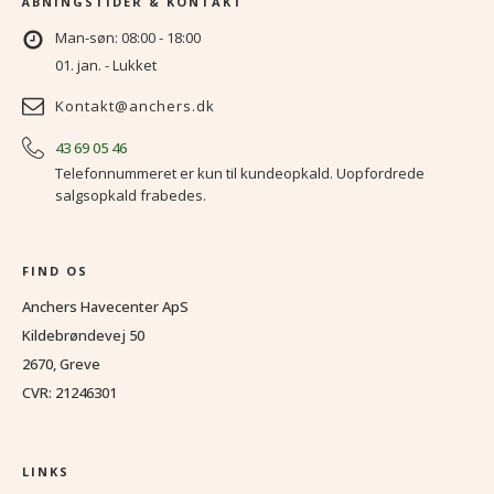
ÅBNINGSTIDER & KONTAKT
Man-søn: 08:00 - 18:00
01. jan. - Lukket
Kontakt@anchers.dk
43 69 05 46
Telefonnummeret er kun til kundeopkald. Uopfordrede
salgsopkald frabedes.
FIND OS
Anchers Havecenter ApS
Kildebrøndevej 50
2670, Greve
CVR: 21246301
LINKS