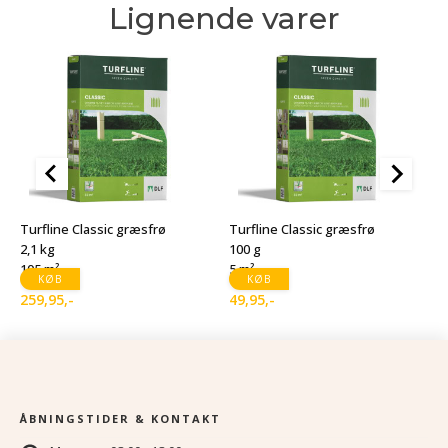
Lignende varer
T
1
Turfline Classic græsfrø
Turfline Classic græsfrø
1
2,1 kg
100 g
105 m²
5 m²
1
D
D
KØB
KØB
259,95
,-
49,95
,-
o
a
p
p
v
er
1
9
ÅBNINGSTIDER & KONTAKT