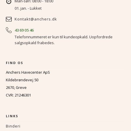
Man-søn: 08:00 - 18:00
01. jan. - Lukket
Kontakt@anchers.dk
43 69 05 46
Telefonnummeret er kun til kundeopkald. Uopfordrede
salgsopkald frabedes.
FIND OS
Anchers Havecenter ApS
Kildebrøndevej 50
2670, Greve
CVR: 21246301
LINKS
Binderi