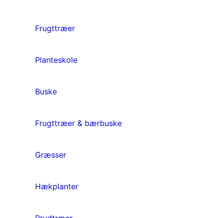
Frugttræer
Planteskole
Buske
Frugttræer & bærbuske
Græsser
Hækplanter
Prydtræer