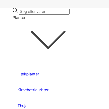
Products
search
Planter
Hækplanter
Kirsebærlaurbær
Thuja