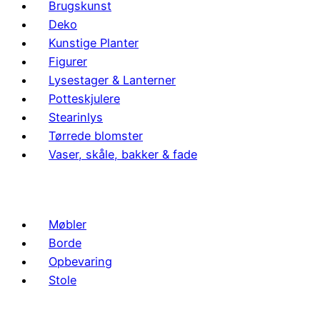
Brugskunst
Deko
Kunstige Planter
Figurer
Lysestager & Lanterner
Potteskjulere
Stearinlys
Tørrede blomster
Vaser, skåle, bakker & fade
Møbler
Borde
Opbevaring
Stole