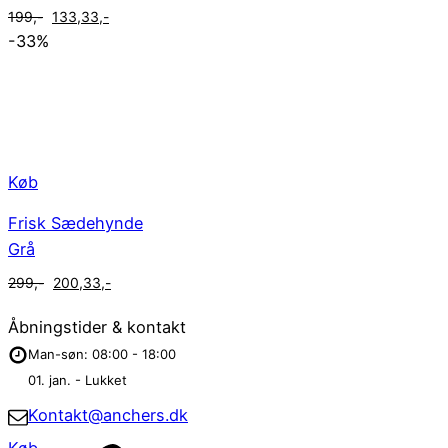
Den
Den
199
,-
133,33
,-
oprindelige
aktuelle
-33%
pris
pris
var:
er:
199,-.
133,33,-.
Køb
Frisk Sædehynde
Grå
Den
Den
299
,-
200,33
,-
oprindelige
aktuelle
Åbningstider & kontakt
pris
pris
var:
er:
Man-søn: 08:00 - 18:00
299,-.
200,33,-.
01. jan. - Lukket
Kontakt@anchers.dk
Køb