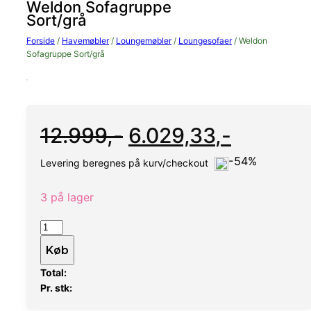
Weldon Sofagruppe
Sort/grå
Forside
/
Havemøbler
/
Loungemøbler
/
Loungesofaer
/ Weldon
Sofagruppe Sort/grå
Den
Den
12.999
,-
6.029,33
,-
-54%
oprindelige
aktuelle
Levering beregnes på kurv/checkout
pris
pris
3 på lager
Weldon
var:
er:
Sofagruppe
Køb
-
12.999,-.
6.029,33
Total:
Sort/grå
Pr. stk:
antal