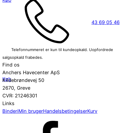
43 69 05 46
Telefonnummeret er kun til kundeopkald. Uopfordrede
salgsopkald frabedes.
Find os
Anchers Havecenter ApS
Køb
Kildebrøndevej 50
2670, Greve
CVR: 21246301
Links
Binderi
Min bruger
Handelsbetingelser
Kurv