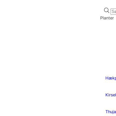
Pr
se
Planter
Hækp
Kirs
Thuja