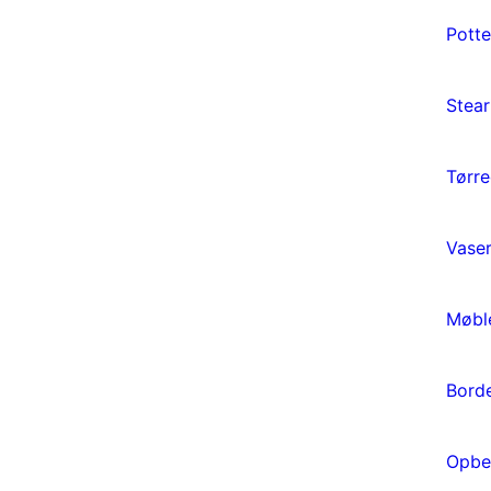
Potte
Stear
Tørre
Vaser
Møbl
Bord
Opbe