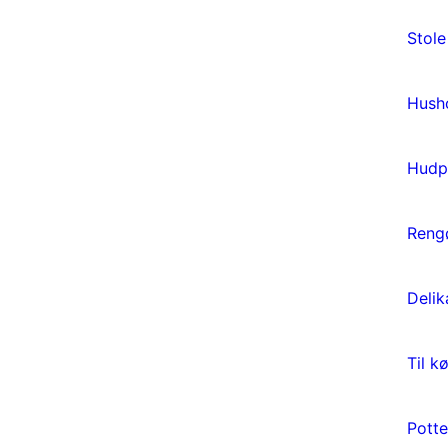
Stole
Husho
Hudp
Reng
Delik
Til k
Potte