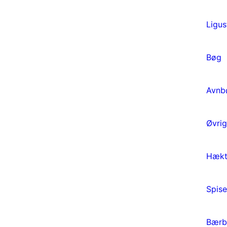
Ligus
Bøg
Avnb
Øvri
Hækt
Spise
Bærb