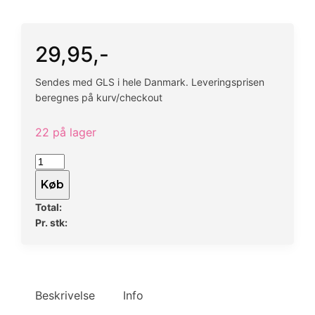
29,95
,-
Sendes med GLS i hele Danmark. Leveringsprisen
beregnes på kurv/checkout
22 på lager
Underfad
-
Køb
Universal
Total:
Saucer
Pr. stk:
Round
30
Brown
antal
Beskrivelse
Info