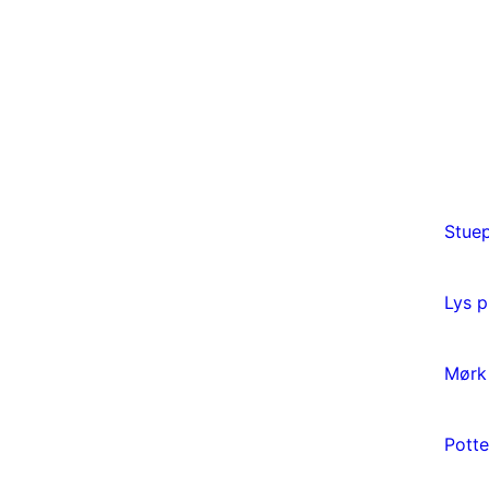
Stuep
Lys p
Mørk 
Potte