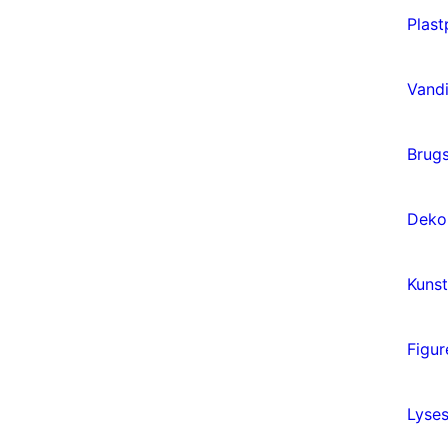
Plast
Vandi
Brug
Deko
Kunst
Figur
Lyses