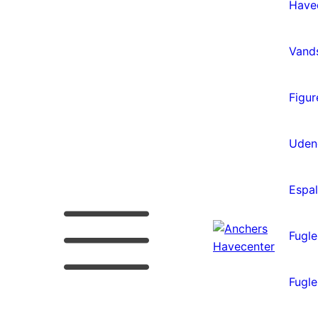
Have
Vand
Figur
Uden
Espal
Fugle
Fugl