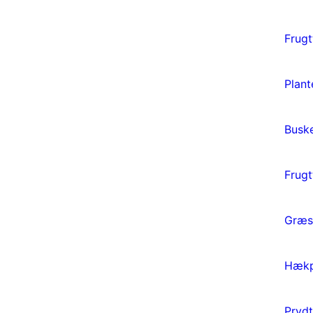
Frugt
Plant
Busk
Frug
Græs
Hækp
Pryd