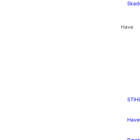
Skad
Have
STIH
Have
Bæn