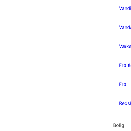
Vandi
Vands
Væks
Frø &
Frø
Redsk
Bolig