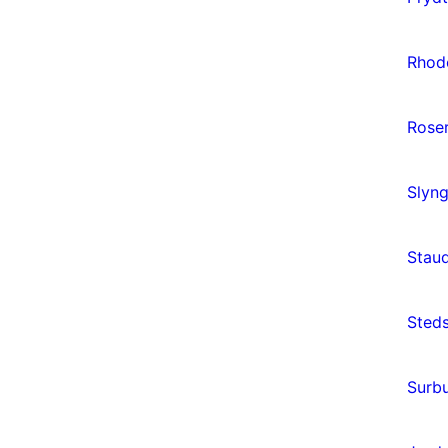
Rhod
Rose
Slyng
Stau
Sted
Surb