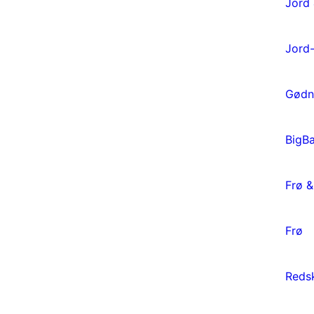
Jord
Jord-
Gødn
BigB
Frø &
Frø
Redsk