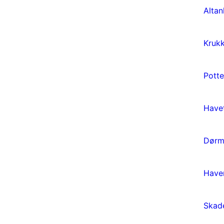
Altan
Kruk
Potte
Havet
Dørm
Have
Skad