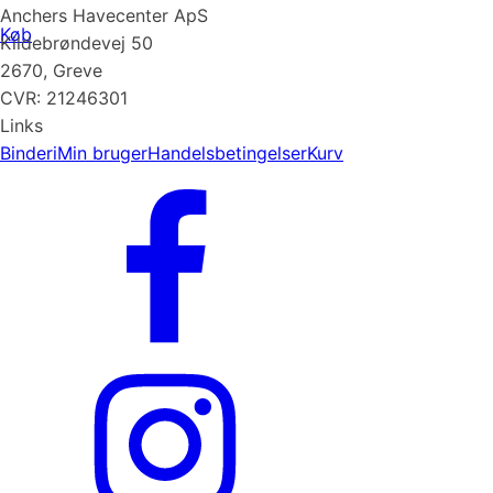
Anchers Havecenter ApS
Køb
Kildebrøndevej 50
2670, Greve
CVR: 21246301
Links
Binderi
Min bruger
Handelsbetingelser
Kurv