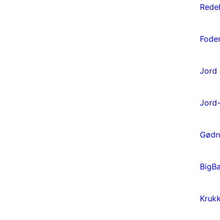
Rede
Fode
Jord
Jord-
Gødn
BigB
Krukk