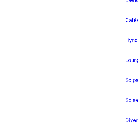
Café
Hynd
Loun
Solpa
Spis
Dive