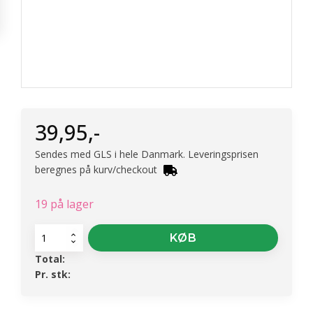
39,95
,-
Sendes med GLS i hele Danmark. Leveringsprisen
beregnes på kurv/checkout
19 på lager
Underfad
KØB
-
Total:
Green
Pr. stk:
Basics
Trough
Saucer