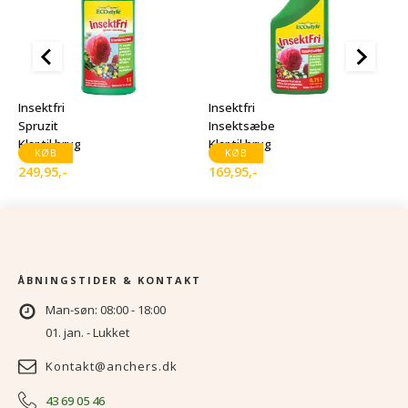
I
I
Insektfri
Insektfri
2
Spruzit
Insektsæbe
Klar til brug
Klar til brug
KØB
KØB
249,95
,-
169,95
,-
ÅBNINGSTIDER & KONTAKT
Man-søn: 08:00 - 18:00
01. jan. - Lukket
Kontakt@anchers.dk
43 69 05 46