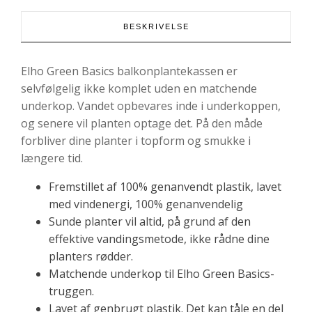
50
Black
BESKRIVELSE
antal
Elho Green Basics balkonplantekassen er
selvfølgelig ikke komplet uden en matchende
underkop. Vandet opbevares inde i underkoppen,
og senere vil planten optage det. På den måde
forbliver dine planter i topform og smukke i
længere tid.
Fremstillet af 100% genanvendt plastik, lavet
med vindenergi, 100% genanvendelig
Sunde planter vil altid, på grund af den
effektive vandingsmetode, ikke rådne dine
planters rødder.
Matchende underkop til Elho Green Basics-
truggen.
Lavet af genbrugt plastik. Det kan tåle en del