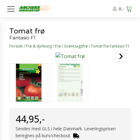
0
,-
Tomat frø
Fantasio F1
Forside
/
Frø & dyrkning
/
Frø
/
Grøntsagsfrø
/ Tomat frø Fantasio F1
44,95
,-
Sendes med GLS i hele Danmark. Leveringsprisen
beregnes på kurv/checkout