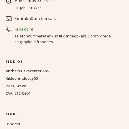
Man-søn: 08:00 - 18:00
01. jan. - Lukket
Kontakt@anchers.dk
43 69 05 46
Telefonnummeret er kun til kundeopkald. Uopfordrede
salgsopkald frabedes.
FIND OS
Anchers Havecenter ApS
Kildebrøndevej 50
2670, Greve
CVR: 21246301
LINKS
Binderi