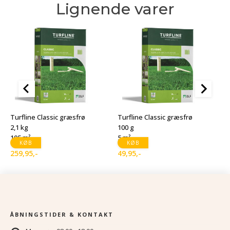
Lignende varer
T
1
Turfline Classic græsfrø
Turfline Classic græsfrø
1
2,1 kg
100 g
105 m²
5 m²
1
D
D
KØB
KØB
259,95
,-
49,95
,-
o
a
p
p
v
er
1
9
ÅBNINGSTIDER & KONTAKT