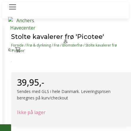
Stolte kavalerer frø 'Picotee'
Forside
/
Frø & dyrkning
/
Frø
/
Blomsterfrø
/ Stolte kavalerer frø
0
,-
'Picotee'
39,95
,-
Sendes med GLS i hele Danmark. Leveringsprisen
beregnes på kurv/checkout
Ikke på lager