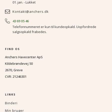
01. jan. - Lukket
Kontakt@anchers.dk
43 69 05 46
Telefonnummeret er kun til kundeopkald. Uopfordrede
salgsopkald frabedes.
FIND OS
Anchers Havecenter ApS
Kildebrøndevej 50
2670, Greve
CVR: 21246301
LINKS
Binderi
Min bruger