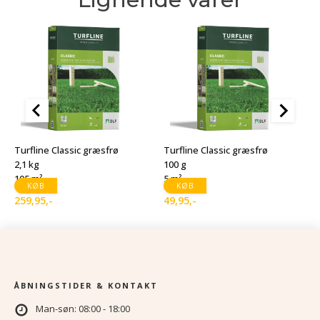
T
1
Turfline Classic græsfrø
Turfline Classic græsfrø
1
2,1 kg
100 g
105 m²
5 m²
1
D
D
KØB
KØB
259,95
,-
49,95
,-
o
a
p
p
v
er
1
9
ÅBNINGSTIDER & KONTAKT
Man-søn: 08:00 - 18:00