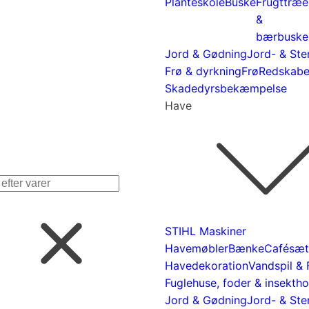
Planteskole
Buske
Frugttræe
&
bærbuske
Jord & Gødning
Jord- & Ste
Frø & dyrkning
Frø
Redskaber
Skadedyrsbekæmpelse
Have
ucts
ch
STIHL Maskiner
Havemøbler
Bænke
Cafésæt
Havedekoration
Vandspil &
Fuglehuse, foder & insektho
Jord & Gødning
Jord- & Ste