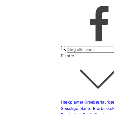
Products
search
Planter
Hækplanter
Kirsebærlaurbæ
Spiselige planter
Bærbuske