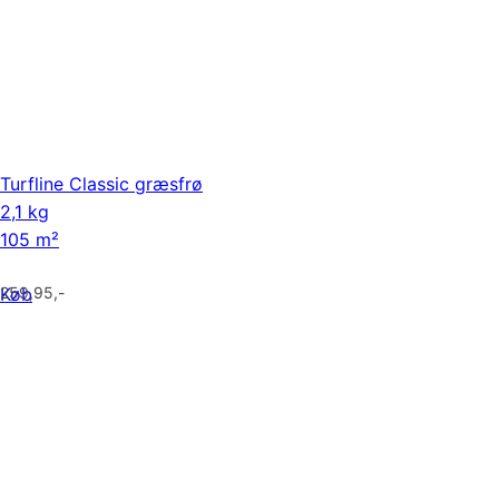
Turfline Classic græsfrø
2,1 kg
105 m²
Køb
259,95
,-