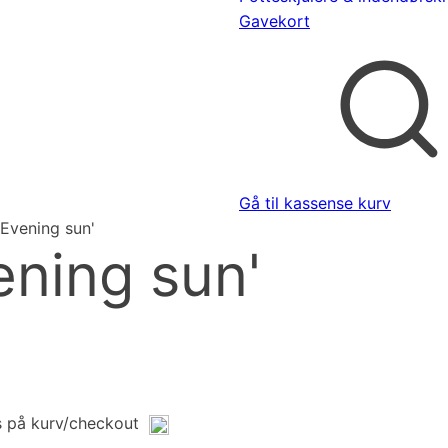
Gavekort
Gå til kassen
se kurv
'Evening sun'
ening sun'
s på kurv/checkout