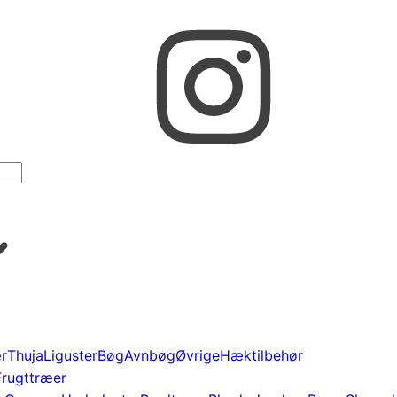
r
Thuja
Liguster
Bøg
Avnbøg
Øvrige
Hæktilbehør
Frugttræer