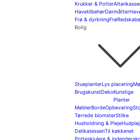
Krukker & Potter
Altankasse
Havetilbehør
Dørmåtter
Hav
Frø & dyrkning
Frø
Redskaber
Bolig
Stueplanter
Lys placering
Mø
Brugskunst
Deko
Kunstige
Planter
Møbler
Borde
Opbevaring
St
Tørrede blomster
Stilke
Husholdning & Pleje
Hudple
Delikatessen
Til køkkenet
Potteskjulere & indendørsk