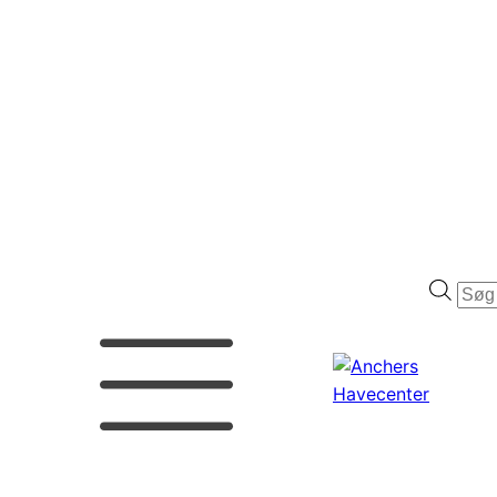
Prod
sear