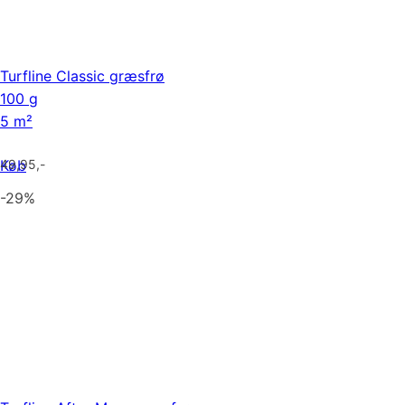
Turfline Classic græsfrø
100 g
5 m²
Køb
49,95
,-
-29%