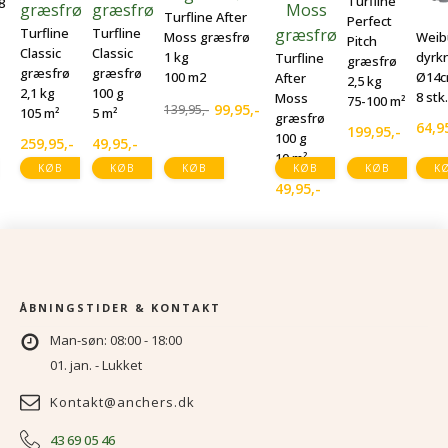
Turfline
8
Turfline After
Perfect
Turfline
Turfline
Moss græsfrø
Weib
Pitch
Classic
Classic
1 kg
dyrk
Turfline
græsfrø
græsfrø
græsfrø
100 m2
Ø14
After
2,5 kg
2,1 kg
100 g
8 stk.
Moss
75-100 m²
99,95
,-
139,95
,-
105 m²
5 m²
Den
Den
græsfrø
64,9
199,95
,-
100 g
oprindelige
aktuelle
259,95
,-
49,95
,-
10 m²
pris
pris
KØB
KØB
KØB
KØB
KØB
K
var:
er:
49,95
,-
139,95,-.
99,95,-.
ÅBNINGSTIDER & KONTAKT
Man-søn: 08:00 - 18:00
01. jan. - Lukket
Kontakt@anchers.dk
43 69 05 46