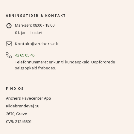
ÅBNINGSTIDER & KONTAKT
Man-søn: 08:00 - 18:00
01. jan. - Lukket
Kontakt@anchers.dk
43 69 05 46
Telefonnummeret er kun til kundeopkald. Uopfordrede
salgsopkald frabedes.
FIND OS
Anchers Havecenter ApS
Kildebrøndevej 50
2670, Greve
CVR: 21246301