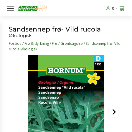
0
,-
Sandsennep frø- Vild rucola
Økologisk
Forside
/
Frø & dyrkning
/
Frø
/
Grøntsagsfrø
/ Sandsennep frø- Vild
rucola Økologisk