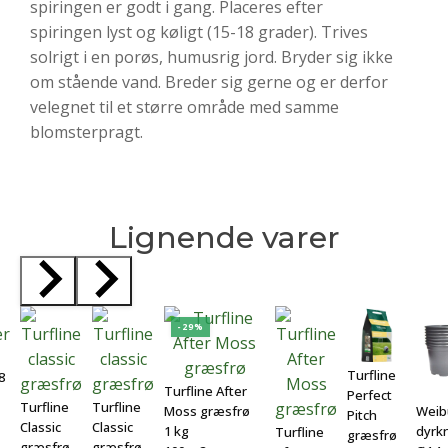
spiringen er godt i gang. Placeres efter
spiringen lyst og køligt (15-18 grader). Trives
solrigt i en porøs, humusrig jord. Bryder sig ikke
om stående vand. Breder sig gerne og er derfor
velegnet til et større område med samme
blomsterpragt.
Lignende varer
-29%
Turfline
8
Turfline After
Perfect
Turfline
Turfline
Moss græsfrø
Weib
Pitch
Classic
Classic
1 kg
dyrk
Turfline
græsfrø
græsfrø
græsfrø