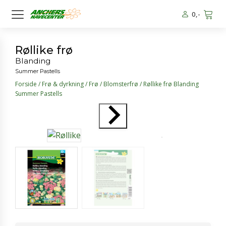
0
,-
Røllike frø
Blanding
Summer Pastells
Forside
/
Frø & dyrkning
/
Frø
/
Blomsterfrø
/ Røllike frø Blanding
Summer Pastells