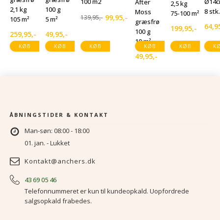
100 m2
Ø14
After
2,5 kg
2,1 kg
100 g
8 stk.
Moss
75-100 m²
99,95
,-
139,95
,-
105 m²
5 m²
Den
Den
græsfrø
64,9
199,95
,-
100 g
oprindelige
aktuelle
259,95
,-
49,95
,-
10 m²
pris
pris
KØB
KØB
KØB
KØB
KØB
K
var:
er:
49,95
,-
139,95,-.
99,95,-.
ÅBNINGSTIDER & KONTAKT
Man-søn: 08:00 - 18:00
01. jan. - Lukket
Kontakt@anchers.dk
43 69 05 46
Telefonnummeret er kun til kundeopkald. Uopfordrede
salgsopkald frabedes.