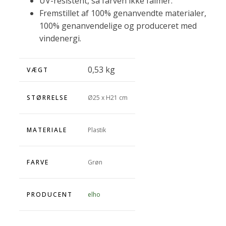
UV-resistent, så farven ikke falmer.
Fremstillet af 100% genanvendte materialer,
100% genanvendelige og produceret med
vindenergi.
0,53 kg
VÆGT
STØRRELSE
Ø25 x H21 cm
MATERIALE
Plastik
FARVE
Grøn
PRODUCENT
elho