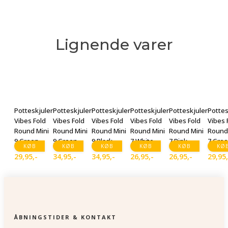
Lignende varer
Potteskjuler
Potteskjuler
Potteskjuler
Potteskjuler
Potteskjuler
Pottes
Vibes Fold
Vibes Fold
Vibes Fold
Vibes Fold
Vibes Fold
Vibes 
Round Mini
Round Mini
Round Mini
Round Mini
Round Mini
Round
9 Green
9 Green
9 Black
7 White
7 Pink
7 Gre
KØB
KØB
KØB
KØB
KØB
KØ
29,95
,-
34,95
,-
34,95
,-
26,95
,-
26,95
,-
29,95
ÅBNINGSTIDER & KONTAKT