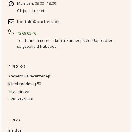
Man-søn: 08:00 - 18:00
01. jan. - Lukket
Kontakt@anchers.dk
43 69 05 46
Telefonnummeret er kun til kundeopkald. Uopfordrede
salgsopkald frabedes.
FIND OS
Anchers Havecenter ApS
Kildebrøndevej 50
2670, Greve
CVR: 21246301
LINKS
Binderi