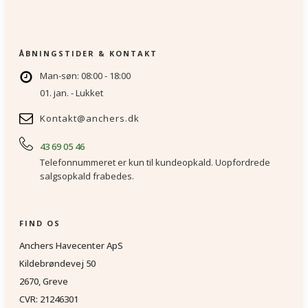
ÅBNINGSTIDER & KONTAKT
Man-søn: 08:00 - 18:00
01. jan. - Lukket
Kontakt@anchers.dk
43 69 05 46
Telefonnummeret er kun til kundeopkald. Uopfordrede
salgsopkald frabedes.
FIND OS
Anchers Havecenter ApS
Kildebrøndevej 50
2670, Greve
CVR: 21246301