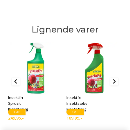
Lignende varer
Ins
In
Insektfri
Insektfri
29
Spruzit
Insektsæbe
Klar til brug
Klar til brug
KØB
KØB
249,95
,-
169,95
,-