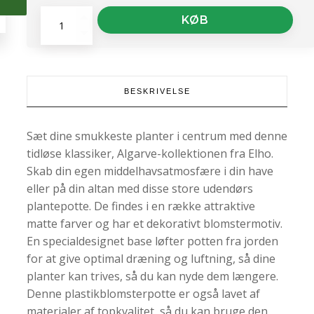
Potte
KØB
-
Algarve
Cilindro
25
Black
BESKRIVELSE
antal
Sæt dine smukkeste planter i centrum med denne
tidløse klassiker, Algarve-kollektionen fra Elho.
Skab din egen middelhavsatmosfære i din have
eller på din altan med disse store udendørs
plantepotte. De findes i en række attraktive
matte farver og har et dekorativt blomstermotiv.
En specialdesignet base løfter potten fra jorden
for at give optimal dræning og luftning, så dine
planter kan trives, så du kan nyde dem længere.
Denne plastikblomsterpotte er også lavet af
materialer af topkvalitet, så du kan bruge den