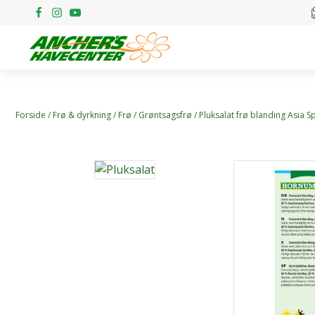
Forside
/
Frø & dyrkning
/
Frø
/
Grøntsagsfrø
/ Pluksalat frø blanding Asia S