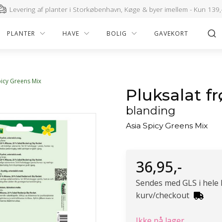
Levering af planter i Storkøbenhavn, Køge & byer imellem - Kun 139,
PLANTER
HAVE
BOLIG
GAVEKORT
picy Greens Mix
Pluksalat fr
blanding
Asia Spicy Greens Mix
36,95
,-
Sendes med GLS i hele
kurv/checkout
Ikke på lager