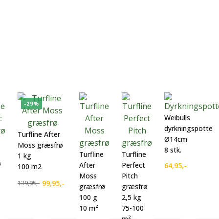
-29%
Weibulls
dyrkningspotte
Turfline After
Ø14cm
Moss græsfrø
8 stk.
Turfline
Turfline
1 kg
ø
After
Perfect
64,95
,-
100 m2
Moss
Pitch
99,95
,-
139,95
,-
græsfrø
græsfrø
Den
Den
100 g
2,5 kg
oprindelige
aktuelle
10 m²
75-100
pris
pris
m²