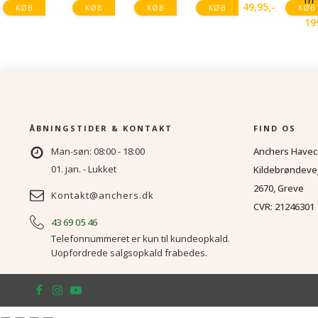
var:
er:
49,95
,-
KØB
KØB
KØB
KØB
KØB
139,95,-.
99,95,-.
19
ÅBNINGSTIDER & KONTAKT
FIND OS
Man-søn: 08:00 - 18:00
Anchers Havec
01. jan. - Lukket
Kildebrøndeve
2670, Greve
Kontakt@anchers.dk
CVR: 21246301
43 69 05 46
Telefonnummeret er kun til kundeopkald.
Uopfordrede salgsopkald frabedes.