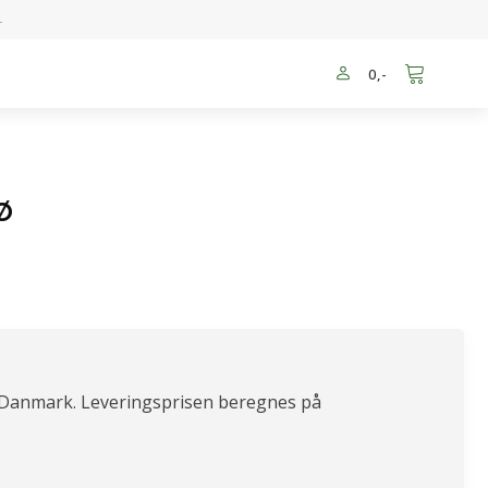
-
0
,-
ø
 Danmark. Leveringsprisen beregnes på