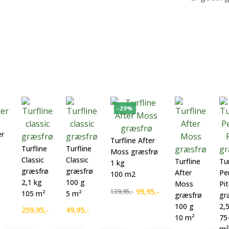
-29%
er
Turfline After
Turfline
Turfline
Moss græsfrø
Classic
Classic
Turfline
Tur
1 kg
græsfrø
græsfrø
After
Pe
100 m2
2,1 kg
100 g
Moss
Pi
99,95
,-
139,95
,-
105 m²
5 m²
græsfrø
gr
Den
Den
100 g
2,
oprindelige
aktuelle
259,95
,-
49,95
,-
10 m²
75
pris
pris
m²