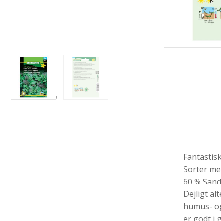
Fantastisk
Sorter med
60 % Sand
Dejligt al
humus- og 
er godt i 