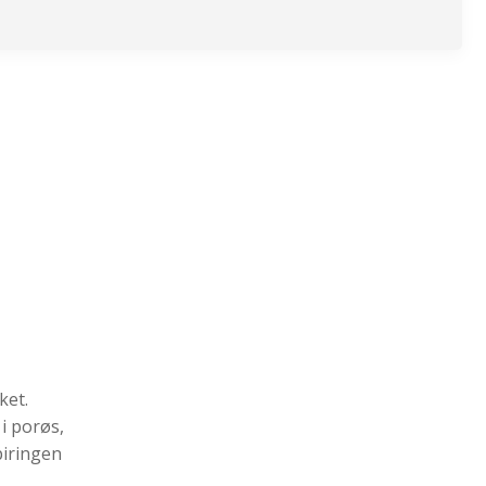
ket.
 i porøs,
piringen