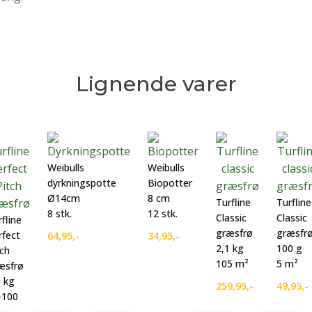
Lignende varer
Weibulls
Weibulls
dyrkningspotte
Biopotter
Ø14cm
8 cm
Turfline
Turfline
8 stk.
12 stk.
Classic
Classic
fline
græsfrø
græsfr
rfect
64,95
,-
34,95
,-
2,1 kg
100 g
tch
105 m²
5 m²
æsfrø
5 kg
259,95
,-
49,95
,-
-100