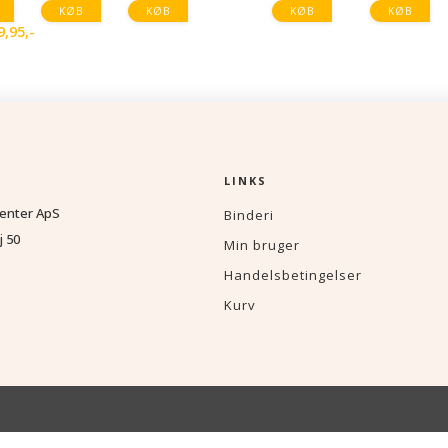
KØB
KØB
KØB
KØB
9,95
,-
LINKS
enter ApS
Binderi
j 50
Min bruger
Handelsbetingelser
Kurv