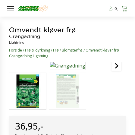
0
,-
Omvendt kløver frø
Grøngødning
Lightning
Forside
/
Frø & dyrkning
/
Frø
/
Blomsterfrø
/ Omvendt kløver frø
Grøngødning Lightning
36,95
,-