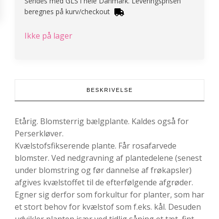
Sendes med GLS i hele Danmark. Leveringsprisen
beregnes på kurv/checkout
Ikke på lager
BESKRIVELSE
Etårig. Blomsterrig bælgplante. Kaldes også for
Perserkløver.
Kvælstofsfikserende plante. Får rosafarvede
blomster. Ved nedgravning af plantedelene (senest
under blomstring og før dannelse af frøkapsler)
afgives kvælstoffet til de efterfølgende afgrøder.
Egner sig derfor som forkultur for planter, som har
et stort behov for kvælstof som f.eks. kål. Desuden