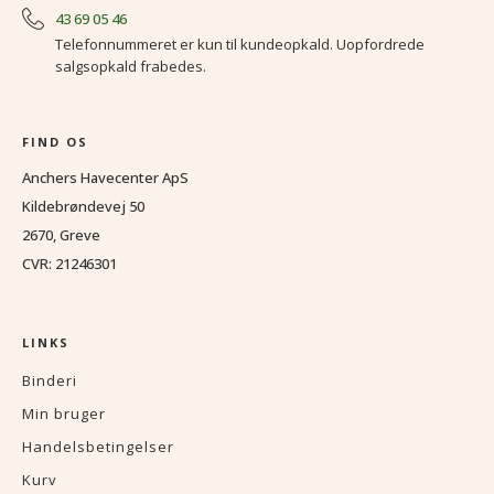
43 69 05 46
Telefonnummeret er kun til kundeopkald. Uopfordrede
salgsopkald frabedes.
FIND OS
Anchers Havecenter ApS
Kildebrøndevej 50
2670, Greve
CVR: 21246301
LINKS
Binderi
Min bruger
Handelsbetingelser
Kurv