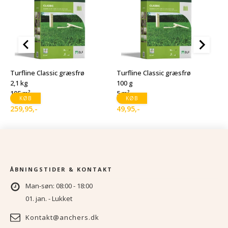
T
1
Turfline Classic græsfrø
Turfline Classic græsfrø
1
2,1 kg
100 g
105 m²
5 m²
1
D
D
KØB
KØB
259,95
,-
49,95
,-
o
a
p
p
v
er
1
9
ÅBNINGSTIDER & KONTAKT
Man-søn: 08:00 - 18:00
01. jan. - Lukket
Kontakt@anchers.dk