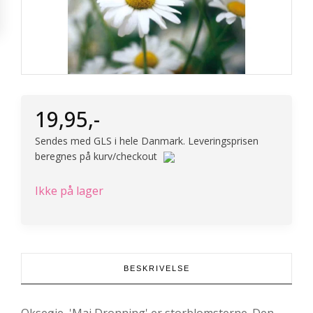
19,95
,-
Sendes med GLS i hele Danmark. Leveringsprisen
beregnes på kurv/checkout
Ikke på lager
BESKRIVELSE
Okseøje, 'Maj Dronning' er storblomsterne. Den