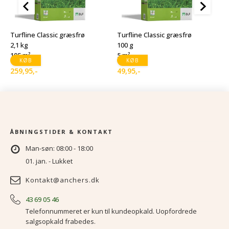
T
1
Turfline Classic græsfrø
Turfline Classic græsfrø
1
2,1 kg
100 g
105 m²
5 m²
1
D
D
KØB
KØB
259,95
,-
49,95
,-
o
a
p
p
v
er
1
9
ÅBNINGSTIDER & KONTAKT
Man-søn: 08:00 - 18:00
01. jan. - Lukket
Kontakt@anchers.dk
43 69 05 46
Telefonnummeret er kun til kundeopkald. Uopfordrede
salgsopkald frabedes.