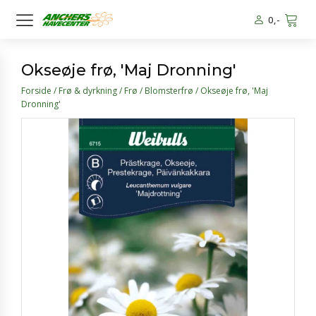
0
,-
Okseøje frø, 'Maj Dronning'
Forside
/
Frø & dyrkning
/
Frø
/
Blomsterfrø
/ Okseøje frø, 'Maj
Dronning'