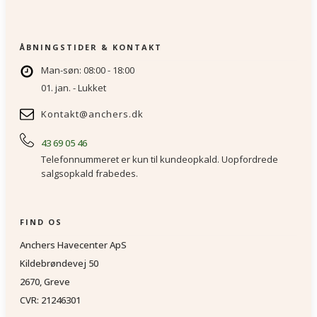
var:
er:
139,95,-.
99,95,-.
ÅBNINGSTIDER & KONTAKT
Man-søn: 08:00 - 18:00
01. jan. - Lukket
Kontakt@anchers.dk
43 69 05 46
Telefonnummeret er kun til kundeopkald. Uopfordrede
salgsopkald frabedes.
FIND OS
Anchers Havecenter ApS
Kildebrøndevej 50
2670, Greve
CVR: 21246301