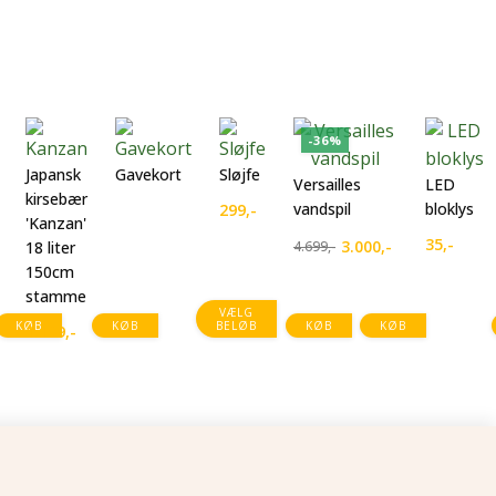
-36%
Japansk
Gavekort
Sløjfe
Versailles
LED
kirsebær
vandspil
bloklys
299
,-
'Kanzan'
35
,-
3.000
,-
18 liter
4.699
,-
Den
Den
150cm
oprindelige
aktuelle
stamme
pris
pris
VÆLG
KØB
KØB
BELØB
KØB
KØB
var:
er:
1.199
,-
4.699,-.
3.000,-.