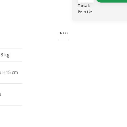
bloklys
Total:
antal
Pr. stk:
INFO
18 kg
x H15 cm
d