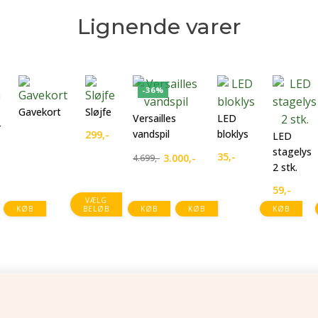
Lignende varer
-36%
Gavekort
Sløjfe
Versailles
LED
r
vandspil
bloklys
299
,-
LED
stagelys
35
,-
3.000
,-
4.699
,-
Den
Den
2 stk.
oprindelige
aktuelle
59
,-
pris
pris
VÆLG
KØB
BELØB
KØB
KØB
KØB
var:
er:
4.699,-.
3.000,-.