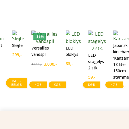
-36%
rt
Sløjfe
Japansk
Versailles
LED
kirsebæ
vandspil
bloklys
299
,-
LED
'Kanzan'
stagelys
35
,-
3.000
,-
4.699
,-
18 liter
Den
Den
2 stk.
150cm
oprindelige
aktuelle
59
,-
stamme
pris
pris
VÆLG
BELØB
KØB
KØB
KØB
KØB
var:
er:
1.199
,-
4.699,-.
3.000,-.