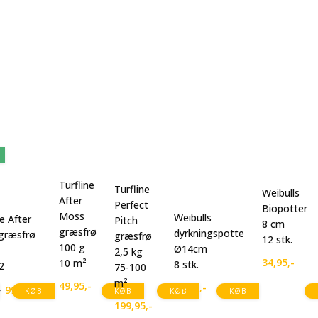
%
Turfline
Turfline
Weibulls
After
Perfect
Biopotter
Moss
Weibulls
ne After
Pitch
8 cm
græsfrø
dyrkningspotte
græsfrø
græsfrø
12 stk.
100 g
Ø14cm
2,5 kg
34,95
,-
10 m²
8 stk.
2
75-100
m²
49,95
,-
64,95
,-
99,95
,-
-
KØB
KØB
KØB
KØB
199,95
,-
elige
e