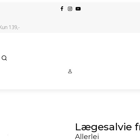
 Kun 139,-
Lægesalvie f
Allerlei