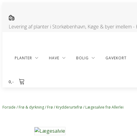
Levering af planter i Storkøbenhavn, Køge & byer imellem -
PLANTER
HAVE
BOLIG
GAVEKORT
0
,-
Forside
/
Frø & dyrkning
/
Frø
/
Krydderurtefrø
/ Lægesalvie frø Allerlei