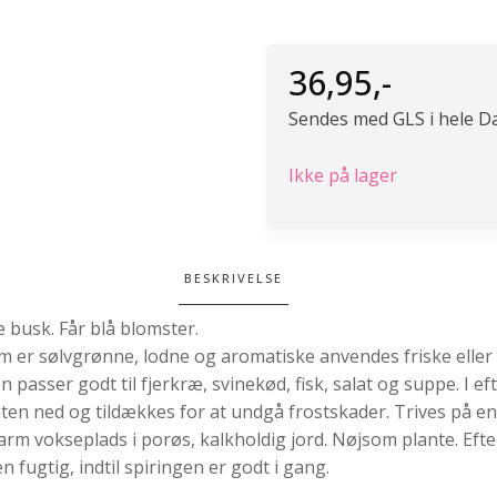
36,95
,-
Sendes med GLS i hele D
Ikke på lager
BESKRIVELSE
le busk. Får blå blomster.
m er sølvgrønne, lodne og aromatiske anvendes friske eller 
 passer godt til fjerkræ, svinekød, fisk, salat og suppe. I ef
nten ned og tildækkes for at undgå frostskader. Trives på en
arm vokseplads i porøs, kalkholdig jord. Nøjsom plante. Eft
n fugtig, indtil spiringen er godt i gang.