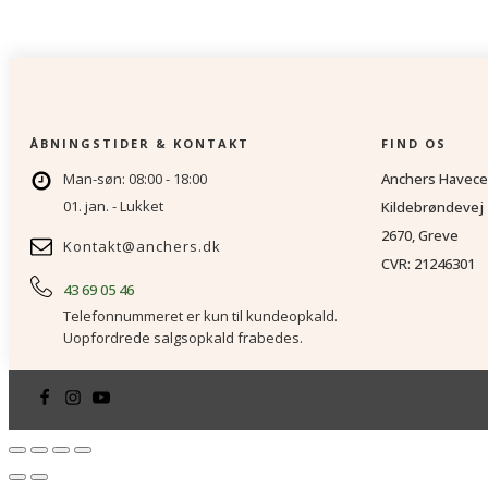
pris
pris
var:
er:
139,95,-.
99,95,-.
ÅBNINGSTIDER & KONTAKT
FIND OS
Man-søn: 08:00 - 18:00
Anchers Havece
01. jan. - Lukket
Kildebrøndevej 
2670, Greve
Kontakt@anchers.dk
CVR: 21246301
43 69 05 46
Telefonnummeret er kun til kundeopkald.
Uopfordrede salgsopkald frabedes.