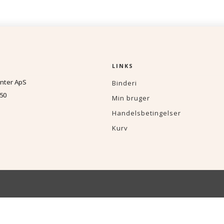
pris
pris
var:
er:
139,95,
99,95,-
LINKS
nter ApS
Binderi
50
Min bruger
Handelsbetingelser
Kurv