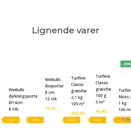
Lignende varer
-29
Turfline
Turfline
Weibulls
Classic
Classic
Biopotter
græsfrø
Weibulls
Turfli
græsfrø
8 cm
100 g
dyrkningspotte
Moss 
2,1 kg
12 stk.
5 m²
Ø14cm
1 kg
105 m²
34,95
,-
8 stk.
100 m
49,95
,-
259,95
,-
64,95
,-
139,95
,
KØB
KØB
KØB
KØB
KØB
Den
Den
oprind
aktuell