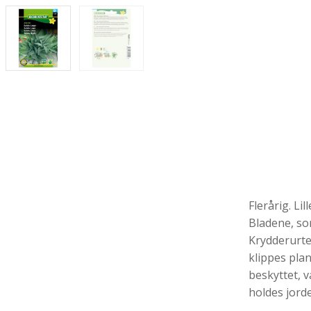
Flerårig. Lil
Bladene, so
Krydderurten
klippes pla
beskyttet, v
holdes jorde