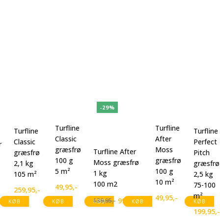
-29%
Turfline
Turfline
Turfline
Turfline
Classic
After
Classic
Perfect
r
græsfrø
Moss
Turfline After
græsfrø
Pitch
100 g
græsfrø
Moss græsfrø
2,1 kg
græsfrø
5 m²
100 g
1 kg
105 m²
2,5 kg
10 m²
100 m2
75-100
49,95
,-
259,95
,-
m²
49,95
,-
99,95
,-
139,95
,-
KØB
KØB
KØB
KØB
KØB
Den
Den
199,95
,-
oprindelige
aktuelle