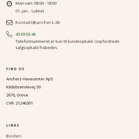
Man-søn: 08:00 - 18:00
01. jan. - Lukket
Kontakt@anchers.dk
43 69 05 46
Telefonnummeret er kun til kundeopkald. Uopfordrede
salgsopkald frabedes.
FIND OS
Anchers Havecenter ApS
Kildebrøndevej 50
2670, Greve
CVR: 21246301
LINKS
Binderi