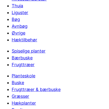
Thuja
Liguster
Bøg
Avnbøg
Øvrige
Hæktilbehør
Spiselige planter
Bærbuske
Frugttræer
Planteskole
Buske
Frugttræer & bærbuske
Græsser
Hækplanter