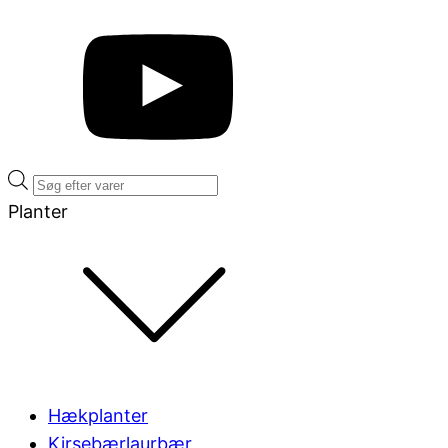
Products
search
Planter
Hækplanter
Kirsebærlaurbær