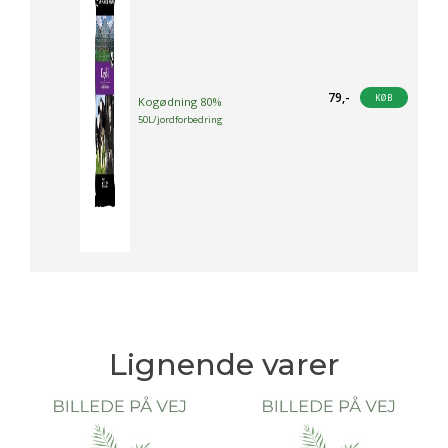
79
,-
KØB
Kogødning 80%
50L/jordforbedring
Lignende varer