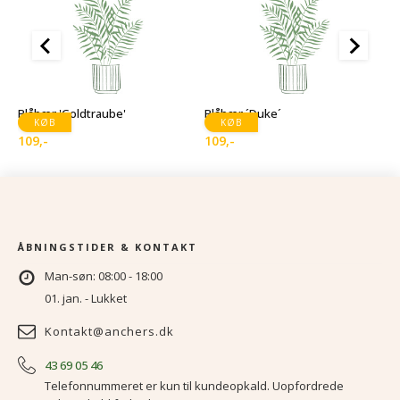
B
2
Blåbær 'Goldtraube'
Blåbær ´Duke´
KØB
KØB
109
,-
109
,-
ÅBNINGSTIDER & KONTAKT
Man-søn: 08:00 - 18:00
01. jan. - Lukket
Kontakt@anchers.dk
43 69 05 46
Telefonnummeret er kun til kundeopkald. Uopfordrede