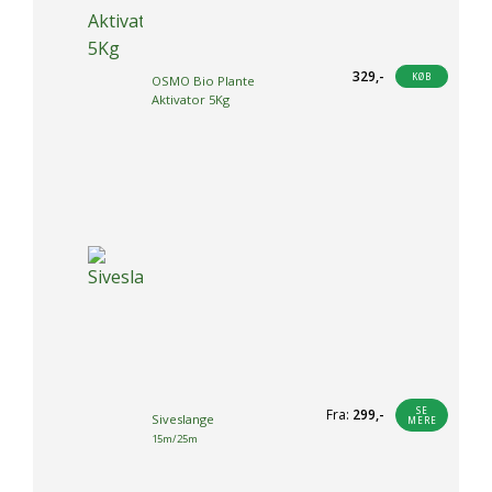
329
,-
KØB
OSMO Bio Plante
Aktivator 5Kg
SE
Fra:
299
,-
Siveslange
MERE
Dette
15m/25m
vare
har