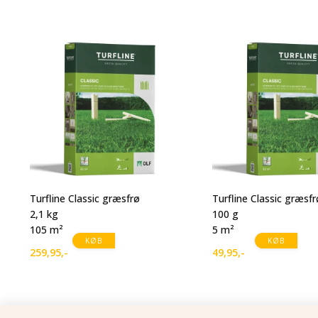
Turfline Classic græsfrø
Turfline Classic græsfr
2,1 kg
100 g
105 m²
5 m²
KØB
KØB
259,95
,-
49,95
,-