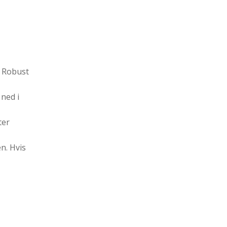
. Robust
 ned i
ter
n. Hvis