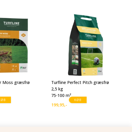
We
8 
64
er Moss græsfrø
Turfline Perfect Pitch græsfrø
2,5 kg
75-100 m²
KØB
KØB
199,95
,-