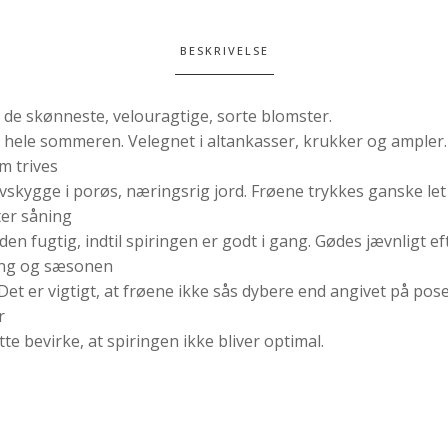
BESKRIVELSE
r de skønneste, velouragtige, sorte blomster.
 hele sommeren. Velegnet i altankasser, krukker og ampler
m trives
halvskygge i porøs, næringsrig jord. Frøene trykkes ganske let
ter såning
den fugtig, indtil spiringen er godt i gang. Gødes jævnligt ef
ing og sæsonen
et er vigtigt, at frøene ikke sås dybere end angivet på pose
r
ette bevirke, at spiringen ikke bliver optimal.