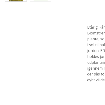
Etårig. Få
Blomstrer
plante, so
i sol til 
jorden. Ef
holdes jor
udplantn
igennem. D
der sås fo
dybt vil d