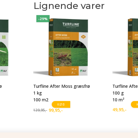
Lignende varer
-29%
ø
Turfline After Moss græsfrø
Turfline Aft
1 kg
100 g
100 m2
10 m²
KØB
49,95
,-
99,95
,-
139,95
,-
Den
Den
oprindelige
aktuelle
pris
pris
var:
er: