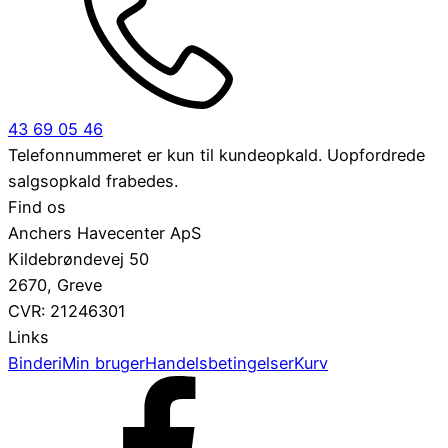
43 69 05 46
Telefonnummeret er kun til kundeopkald. Uopfordrede
salgsopkald frabedes.
Find os
Anchers Havecenter ApS
Kildebrøndevej 50
2670, Greve
CVR: 21246301
Links
Binderi
Min bruger
Handelsbetingelser
Kurv