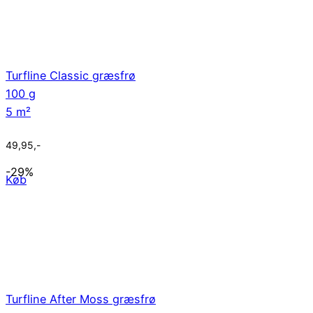
Turfline Classic græsfrø
100 g
5 m²
49,95
,-
-29%
Køb
Turfline After Moss græsfrø