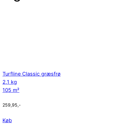
Turfline Classic græsfrø
2,1 kg
105 m²
259,95
,-
Køb