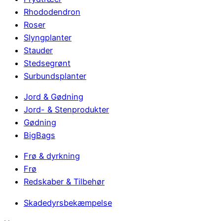
Rhododendron
Roser
Slyngplanter
Stauder
Stedsegrønt
Surbundsplanter
Jord & Gødning
Jord- & Stenprodukter
Gødning
BigBags
Frø & dyrkning
Frø
Redskaber & Tilbehør
Skadedyrsbekæmpelse