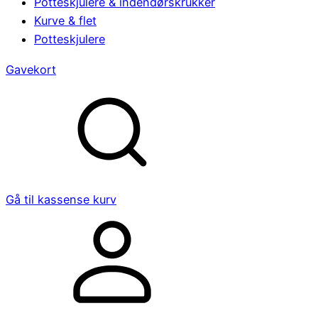
Potteskjulere & indendørskrukker
Kurve & flet
Potteskjulere
Gavekort
Gå til kassen
se kurv