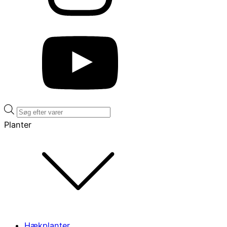
Products
search
Planter
Hækplanter