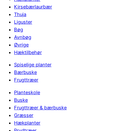
Kirsebærlaurbær
Thuja
Liguster
Bøg
Avnbøg
Øvrige
Hæktilbehør
Spiselige planter
Bærbuske
Frugttræer
Planteskole
Buske
Frugttræer & bærbuske
Græsser
Hækplanter
Prydtræer