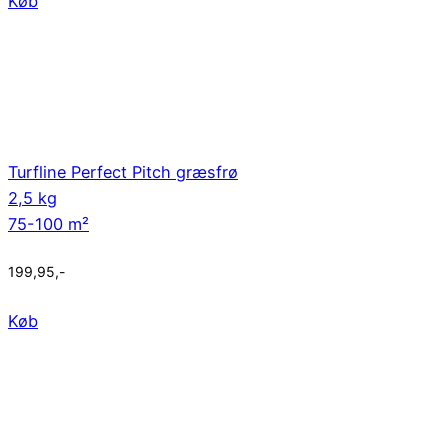
Køb
Turfline Perfect Pitch græsfrø
2,5 kg
75-100 m²
199,95
,-
Køb