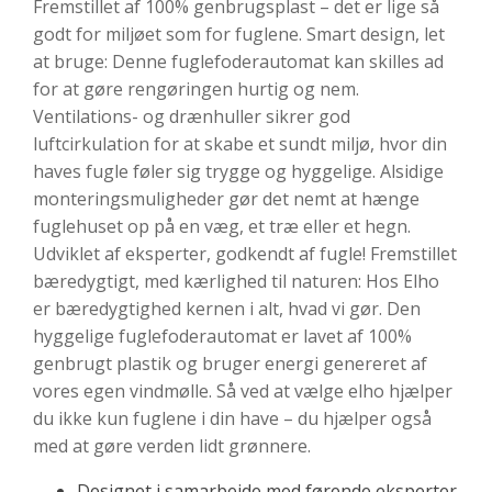
Fremstillet af 100% genbrugsplast – det er lige så
godt for miljøet som for fuglene. Smart design, let
at bruge: Denne fuglefoderautomat kan skilles ad
for at gøre rengøringen hurtig og nem.
Ventilations- og drænhuller sikrer god
luftcirkulation for at skabe et sundt miljø, hvor din
haves fugle føler sig trygge og hyggelige. Alsidige
monteringsmuligheder gør det nemt at hænge
fuglehuset op på en væg, et træ eller et hegn.
Udviklet af eksperter, godkendt af fugle! Fremstillet
bæredygtigt, med kærlighed til naturen: Hos Elho
er bæredygtighed kernen i alt, hvad vi gør. Den
hyggelige fuglefoderautomat er lavet af 100%
genbrugt plastik og bruger energi genereret af
vores egen vindmølle. Så ved at vælge elho hjælper
du ikke kun fuglene i din have – du hjælper også
med at gøre verden lidt grønnere.
Designet i samarbejde med førende eksperter