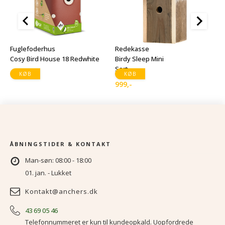
R
B
Fuglefoderhus
Redekasse
H
Cosy Bird House 18 Redwhite
Birdy Sleep Mini
9
Sort
149
,-
KØB
KØB
999
,-
ÅBNINGSTIDER & KONTAKT
Man-søn: 08:00 - 18:00
01. jan. - Lukket
Kontakt@anchers.dk
43 69 05 46
Telefonnummeret er kun til kundeopkald. Uopfordrede