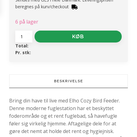
beregnes på kurv/checkout
6 på lager
Fuglefoderhus
KØB
-
Total:
Cosy
Pr. stk:
Bird
Feeder
18
Redwhite
antal
BESKRIVELSE
Bring din have til live med Elho Cozy Bird Feeder.
Denne moderne fuglestation har et beskyttet
foderområde og et rent fuglebad, så havefugle
føler sig virkelig hjemme. Aftagelige dele for at
gøre det nemt at holde det rent og hygiejnisk.