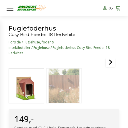
0
,-
Fuglefoderhus
Cosy Bird Feeder 18 Redwhite
Forside
/
Fuglehuse, foder &
insekthoteller
/
Fuglehuse
/ Fuglefoderhus Cosy Bird Feeder 18
Redwhite
149
,-
Sendes med GLS i hele Danmark. Leveringsprisen