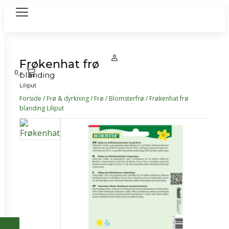
Frøkenhat frø
0
,-
blanding
Liliput
Forside
/
Frø & dyrkning
/
Frø
/
Blomsterfrø
/ Frøkenhat frø
blanding Liliput