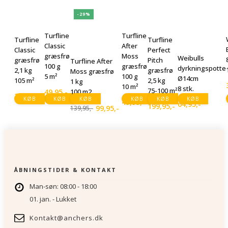
-29%
Turfline
Turfline
Turfline
Turfline
Classic
After
Classic
Perfect
græsfrø
Moss
Weibulls
græsfrø
Pitch
Turfline After
100 g
græsfrø
dyrkningspotte
2,1 kg
græsfrø
Moss græsfrø
5 m²
100 g
Ø14cm
105 m²
2,5 kg
1 kg
10 m²
8 stk.
75-100 m²
49,95
,-
100 m2
259,95
,-
KØB
KØB
KØB
KØB
KØB
KØB
49,95
,-
64,95
,-
199,95
,-
99,95
,-
139,95
,-
Den
Den
oprindelige
aktuelle
pris
pris
var:
er:
139,95,-.
99,95,-.
ÅBNINGSTIDER & KONTAKT
Man-søn: 08:00 - 18:00
01. jan. - Lukket
Kontakt@anchers.dk