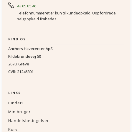
43 69 05 46
Telefonnummeret er kun til kundeopkald. Uopfordrede
salgsopkald frabedes.
FIND OS
Anchers Havecenter ApS
Kildebrøndevej 50
2670, Greve
CVR: 21246301
LINKS
Binderi
Min bruger
Handelsbetingelser
Kurv