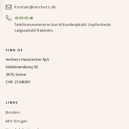
Kontakt@anchers.dk
43 69 05 46
Telefonnummeret er kun til kundeopkald. Uopfordrede
salgsopkald frabedes.
FIND OS
Anchers Havecenter ApS
Kildebrøndevej 50
2670, Greve
CVR: 21246301
LINKS
Binderi
Min bruger