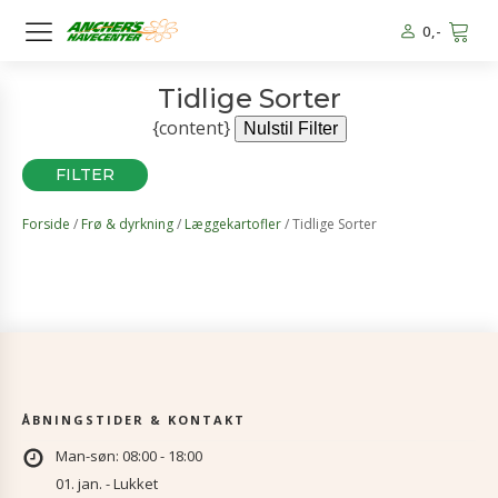
0
,-
Tidlige Sorter
{content}
Nulstil Filter
FILTER
Forside
/
Frø & dyrkning
/
Læggekartofler
/ Tidlige Sorter
ÅBNINGSTIDER & KONTAKT
Man-søn: 08:00 - 18:00
01. jan. - Lukket