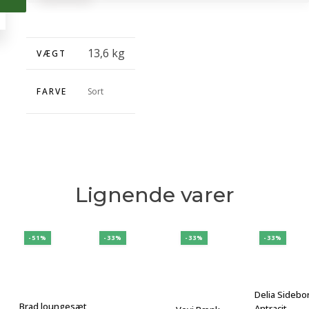
Cafesaet
antal
1.995,-.
1.336,65,-.
13,6 kg
VÆGT
FARVE
Sort
Lignende varer
-51%
-33%
-33%
-33%
Delia Sidebo
Brad loungesæt
Antracit