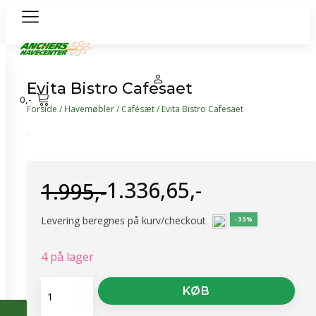
Evita Bistro Cafesaet
0
,-
Forside
/
Havemøbler
/
Cafésæt
/ Evita Bistro Cafesaet
1.336,65
,-
1.995
,-
Den
Den
Levering beregnes på kurv/checkout
-33%
oprindelige
aktuelle
4 på lager
pris
pris
Evita
KØB
var:
er:
Bistro