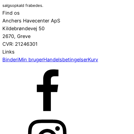
salgsopkald frabedes.
Find os
Anchers Havecenter ApS
Kildebrøndevej 50
2670, Greve
CVR: 21246301
Links
Binderi
Min bruger
Handelsbetingelser
Kurv