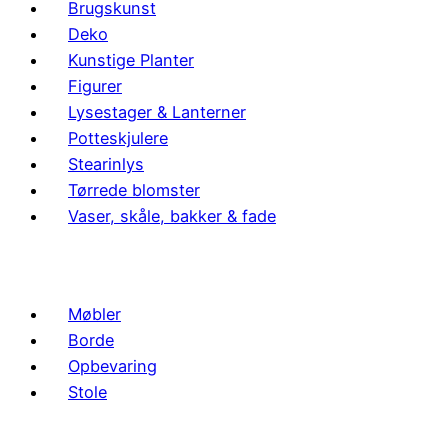
Brugskunst
Deko
Kunstige Planter
Figurer
Lysestager & Lanterner
Potteskjulere
Stearinlys
Tørrede blomster
Vaser, skåle, bakker & fade
Møbler
Borde
Opbevaring
Stole