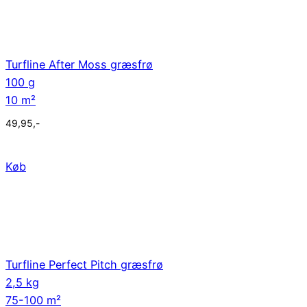
Turfline After Moss græsfrø
100 g
10 m²
49,95
,-
Køb
Turfline Perfect Pitch græsfrø
2,5 kg
75-100 m²