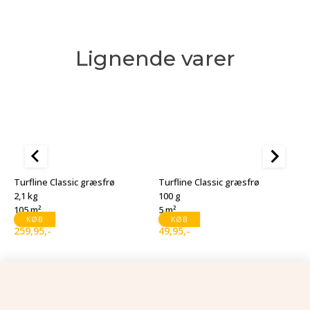
Lignende varer
Turfline Classic græsfrø
Turfline Classic græsfrø
T
2,1 kg
100 g
1
105 m²
5 m²
1
KØB
KØB
259,95
,-
49,95
,-
1
D
D
o
a
p
p
v
er
1
9