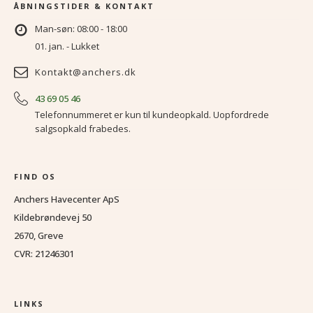
ÅBNINGSTIDER & KONTAKT
Man-søn: 08:00 - 18:00
01. jan. - Lukket
Kontakt@anchers.dk
43 69 05 46
Telefonnummeret er kun til kundeopkald. Uopfordrede
salgsopkald frabedes.
FIND OS
Anchers Havecenter ApS
Kildebrøndevej 50
2670, Greve
CVR: 21246301
LINKS