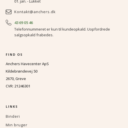
01. jan. - Lukket
Kontakt@anchers.dk
43 69 05 46
Telefonnummeret er kun til kundeopkald. Uopfordrede
salgsopkald frabedes.
FIND OS
Anchers Havecenter ApS
Kildebrøndevej 50
2670, Greve
CVR: 21246301
LINKS
Binderi
Min bruger