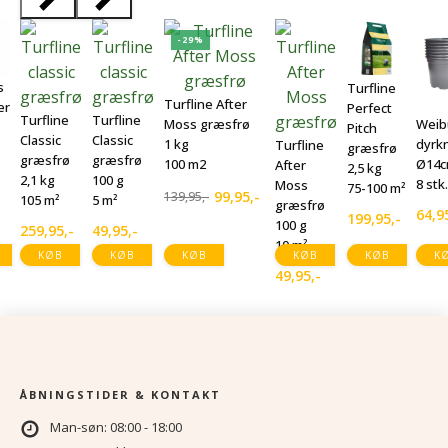
-29%
s
Turfline
Turfline After
er
Perfect
Turfline
Turfline
Moss græsfrø
Weib
Pitch
Classic
Classic
1 kg
dyrk
Turfline
græsfrø
græsfrø
græsfrø
100 m2
Ø14
After
2,5 kg
2,1 kg
100 g
8 stk.
Moss
75-100 m²
99,95
,-
139,95
,-
105 m²
5 m²
Den
Den
græsfrø
64,9
199,95
,-
100 g
oprindelige
aktuelle
259,95
,-
49,95
,-
10 m²
pris
pris
KØB
KØB
KØB
KØB
KØB
K
var:
er:
49,95
,-
139,95,-.
99,95,-.
ÅBNINGSTIDER & KONTAKT
Man-søn: 08:00 - 18:00