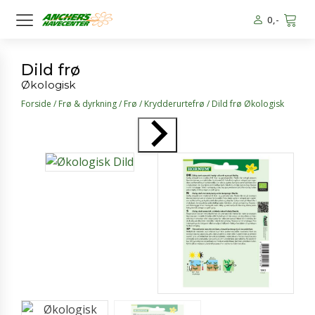
0
,-
Dild frø
Økologisk
Forside
/
Frø & dyrkning
/
Frø
/
Krydderurtefrø
/ Dild frø Økologisk