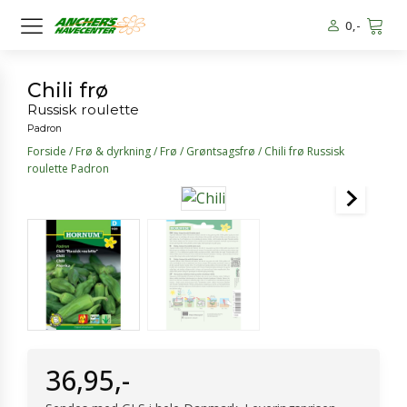
0
,-
Chili frø
Russisk roulette
Padron
Forside
/
Frø & dyrkning
/
Frø
/
Grøntsagsfrø
/ Chili frø Russisk
roulette Padron
36,95
,-