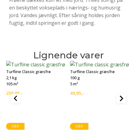
Frøene dækkes kun let med jord. Trives solrigt på
en beskyttet vokseplads i nærings- og humusrig
jord. Vandes jævnligt. Efter såning holdes jorden
fugtig, indtil spiringen er godt i gang.
Lignende varer
Turfline Classic græsfrø
Turfline Classic græsfrø
2,1 kg
100 g
105 m²
5 m²
259,95
,-
49,95
,-
T
1
1
KØB
KØB
1
D
D