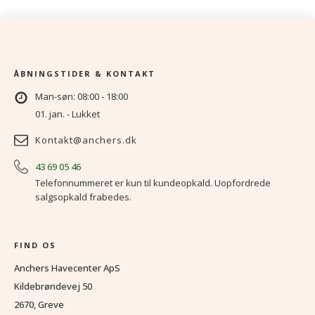
o
a
p
p
v
er
1
9
ÅBNINGSTIDER & KONTAKT
Man-søn: 08:00 - 18:00
01. jan. - Lukket
Kontakt@anchers.dk
43 69 05 46
Telefonnummeret er kun til kundeopkald. Uopfordrede
salgsopkald frabedes.
FIND OS
Anchers Havecenter ApS
Kildebrøndevej 50
2670, Greve