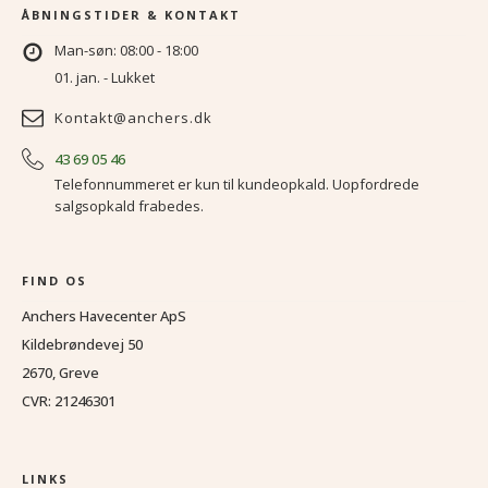
ÅBNINGSTIDER & KONTAKT
Man-søn: 08:00 - 18:00
01. jan. - Lukket
Kontakt@anchers.dk
43 69 05 46
Telefonnummeret er kun til kundeopkald. Uopfordrede
salgsopkald frabedes.
FIND OS
Anchers Havecenter ApS
Kildebrøndevej 50
2670, Greve
CVR: 21246301
LINKS