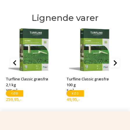
Lignende varer
T
1
Turfline Classic græsfrø
Turfline Classic græsfrø
1
2,1 kg
100 g
105 m²
5 m²
1
D
D
KØB
KØB
259,95
,-
49,95
,-
o
a
p
p
v
er
1
9