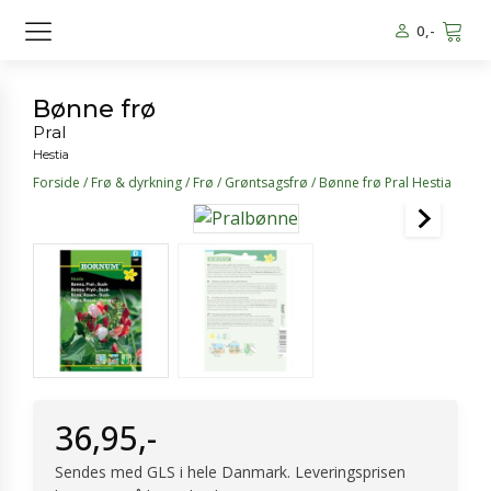
0
,-
Bønne frø
Pral
Hestia
Forside
/
Frø & dyrkning
/
Frø
/
Grøntsagsfrø
/ Bønne frø Pral Hestia
36,95
,-
Sendes med GLS i hele Danmark. Leveringsprisen