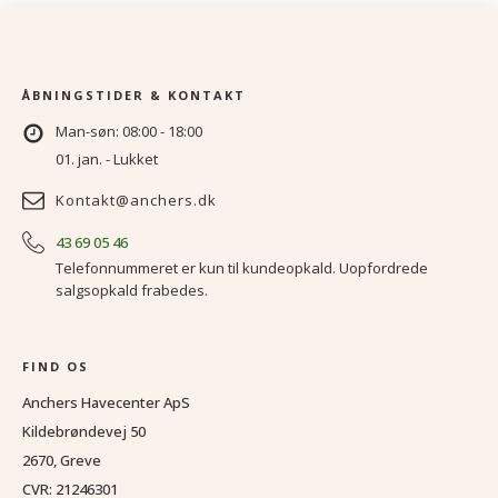
p
p
v
er
1
9
ÅBNINGSTIDER & KONTAKT
Man-søn: 08:00 - 18:00
01. jan. - Lukket
Kontakt@anchers.dk
43 69 05 46
Telefonnummeret er kun til kundeopkald. Uopfordrede
salgsopkald frabedes.
FIND OS
Anchers Havecenter ApS
Kildebrøndevej 50
2670, Greve
CVR: 21246301