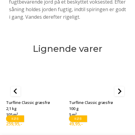
fugtbevarende jord på et beskyttet voksested. Efter
såning holdes jorden fugtig, indtil spiringen er godt
i gang. Vandes derefter rigeligt.
Lignende varer
Turfline Classic græsfrø
Turfline Classic græsfrø
T
2,1 kg
100 g
1
105 m²
5 m²
1
KØB
KØB
259,95
,-
49,95
,-
1
D
D
o
a